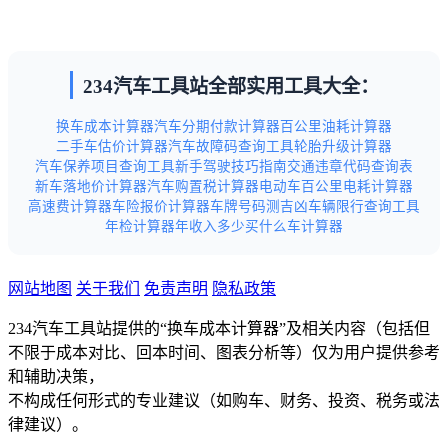
234汽车工具站全部实用工具大全：
换车成本计算器
汽车分期付款计算器
百公里油耗计算器
二手车估价计算器
汽车故障码查询工具
轮胎升级计算器
汽车保养项目查询工具
新手驾驶技巧指南
交通违章代码查询表
新车落地价计算器
汽车购置税计算器
电动车百公里电耗计算器
高速费计算器
车险报价计算器
车牌号码测吉凶
车辆限行查询工具
年检计算器
年收入多少买什么车计算器
网站地图
关于我们
免责声明
隐私政策
234汽车工具站提供的“换车成本计算器”及相关内容（包括但
不限于成本对比、回本时间、图表分析等）仅为用户提供参考
和辅助决策，
不构成任何形式的专业建议（如购车、财务、投资、税务或法
律建议）。