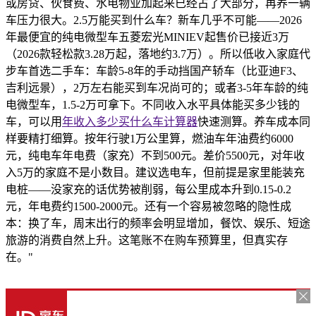
或房贷、伙食费、水电物业加起来已经占了大部分，再养一辆
车压力很大。2.5万能买到什么车？新车几乎不可能——2026
年最便宜的纯电微型车五菱宏光MINIEV起售价已接近3万
（2026款轻松款3.28万起，落地约3.7万）。所以低收入家庭代
步车首选二手车：车龄5-8年的手动挡国产轿车（比亚迪F3、
吉利远景），2万左右能买到车况尚可的；或者3-5年车龄的纯
电微型车，1.5-2万可拿下。不同收入水平具体能买多少钱的
车，可以用
年收入多少买什么车计算器
快速测算。养车成本同
样要精打细算。按年行驶1万公里算，燃油车年油费约6000
元，纯电车年电费（家充）不到500元。差价5500元，对年收
入5万的家庭不是小数目。建议选电车，但前提是家里能装充
电桩——没家充的话优势被削弱，每公里成本升到0.15-0.2
元，年电费约1500-2000元。还有一个容易被忽略的隐性成
本：换了车，周末出行的频率会明显增加，餐饮、娱乐、短途
旅游的消费自然上升。这笔账不在购车预算里，但真实存
在。"