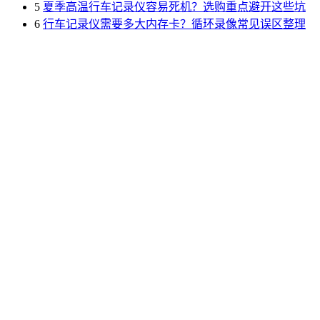
5
夏季高温行车记录仪容易死机？选购重点避开这些坑
6
行车记录仪需要多大内存卡？循环录像常见误区整理