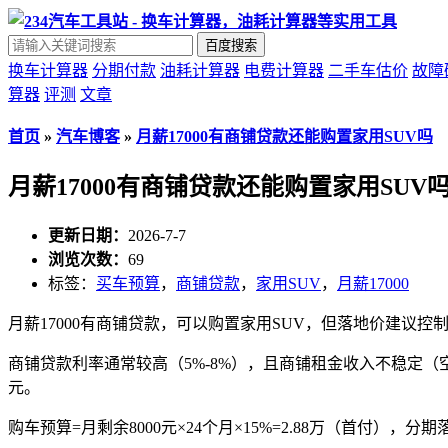
百度搜索
换车计算器
分期付款
油耗计算器
电费计算器
二手车估价
故障
算器
评测
文章
首页
»
汽车博客
»
月薪17000有商铺贷款还能购置家用SUV吗
月薪17000有商铺贷款还能购置家用SUV
更新日期：
2026-7-7
浏览次数：
69
标签：
买车预算
，
商铺贷款
，
家用SUV
，
月薪17000
月薪17000有商铺贷款，可以购置家用SUV，但落地价建议控制在
商铺贷款利率通常较高（5%-8%），且商铺租金收入不稳定（空租
元。
购车预算=月剩余8000元×24个月×15%=2.88万（首付），分期落