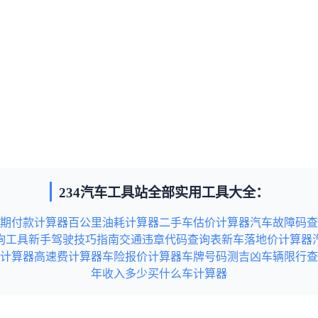
234汽车工具站全部实用工具大全：
期付款计算器
百公里油耗计算器
二手车估价计算器
汽车故障码查
询工具
新手驾驶技巧指南
交通违章代码查询表
新车落地价计算器
计算器
高速费计算器
车险报价计算器
车牌号码测吉凶
车辆限行查
年收入多少买什么车计算器