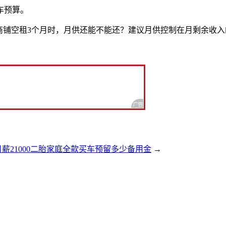
车预算。
铺空租3个月时，月供还能不能还？建议月供控制在月剩余收入的25
月薪21000二胎家庭全款买车预留多少备用金
→