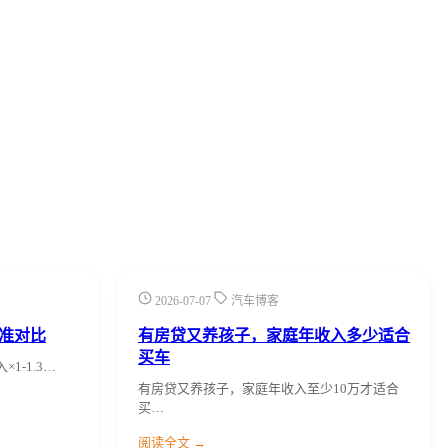
2026-07-07
汽车博客
准对比
有房贷又养孩子，家庭年收入多少适合
买车
1-1.3…
有房贷又养孩子，家庭年收入至少10万才适合
买…
阅读全文 →