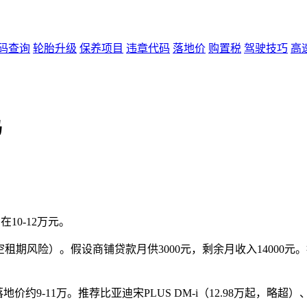
码查询
轮胎升级
保养项目
违章代码
落地价
购置税
驾驶技巧
高
吗
10-12万元。
期风险）。假设商铺贷款月供3000元，剩余月收入14000元。扣掉
地价约9-11万。推荐比亚迪宋PLUS DM-i（12.98万起，略超）、