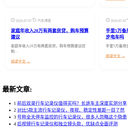
2026-07-07
汽车博客
2026-07-07
家庭年收入20万有两套房贷，购车预算
手里5万备
建议
步电车吗
家庭年收入20万有两套房贷，购车预算建议控
手里5万备用
制…
阅读全文 →
阅读全文 →
最新文章:
1
前后双录行车记录仪值得买吗？长途车主深度实测分享
2
对比5款主流行车记录仪，夜视、稳定性差距一目了然
3
号称全天停车监控的行车记录仪，很多人忽略这个隐患
4
后视镜行车记录仪和独立镜头款，优缺点全面评测