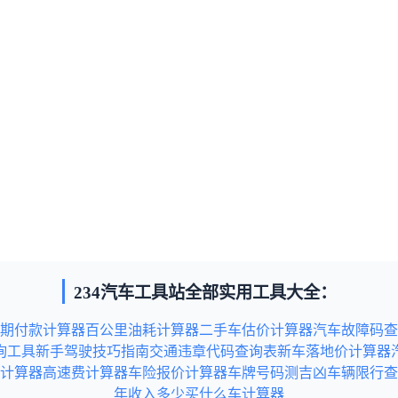
234汽车工具站全部实用工具大全：
期付款计算器
百公里油耗计算器
二手车估价计算器
汽车故障码查
询工具
新手驾驶技巧指南
交通违章代码查询表
新车落地价计算器
计算器
高速费计算器
车险报价计算器
车牌号码测吉凶
车辆限行查
年收入多少买什么车计算器