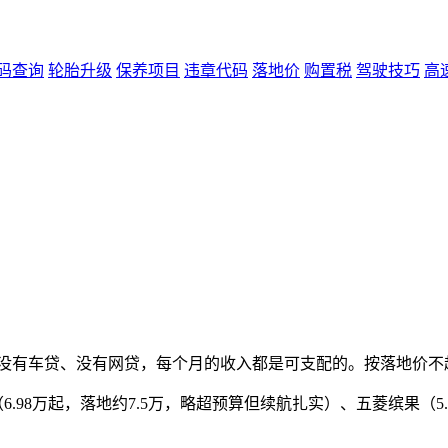
码查询
轮胎升级
保养项目
违章代码
落地价
购置税
驾驶技巧
高
没有车贷、没有网贷，每个月的收入都是可支配的。按落地价不超过年收
.98万起，落地约7.5万，略超预算但续航扎实）、五菱缤果（5.98万