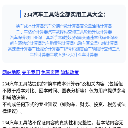
234汽车工具站全部实用工具大全：
换车成本计算器
汽车分期付款计算器
百公里油耗计算器
二手车估价计算器
汽车故障码查询工具
轮胎升级计算器
汽车保养项目查询工具
新手驾驶技巧指南
交通违章代码查询表
新车落地价计算器
汽车购置税计算器
电动车百公里电耗计算器
高速费计算器
车险报价计算器
车牌号码测吉凶
车辆限行查询工具
年检计算器
年收入多少买什么车计算器
网站地图
关于我们
免责声明
隐私政策
234汽车工具站提供的“换车成本计算器”及相关内容（包括但
不限于成本对比、回本时间、图表分析等）仅为用户提供参考
和辅助决策，
不构成任何形式的专业建议（如购车、财务、投资、税务或法
律建议）。
234汽车工具站不保证内容的真实性和完整性。若本站内容无