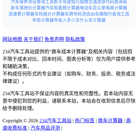
汽车保养项目查询工具
新手驾驶技巧指南
交通违章代码查询表
新车落地价计算器
汽车购置税计算器
电动车百公里电耗计算器
高速费计算器
车险报价计算器
车牌号码测吉凶
车辆限行查询工具
年检计算器
年收入多少买什么车计算器
网站地图
关于我们
免责声明
隐私政策
234汽车工具站提供的“换车成本计算器”及相关内容（包括但
不限于成本对比、回本时间、图表分析等）仅为用户提供参考
和辅助决策，
不构成任何形式的专业建议（如购车、财务、投资、税务或法
律建议）。
234汽车工具站不保证内容的真实性和完整性。若本站内容无
意中侵犯到您的利益，请联系本站，本站会在收到信息后尽快
给予删除处理。
Copyright © 2026
234汽车工具站
|
热门标签
|
换车计算器
|
高
速收费标准
|
汽车用品评测
|