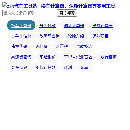
百度搜索
换车计算器
分期付款
油耗计算器
电费计算器
二手车估价
故障码查询
轮胎升级
保养项目
违章代码
落地价
购置税
驾驶技巧
高速费查询
车险报价
车牌号码测吉凶
限行查询
买车预算
年检计算器
评测
文章