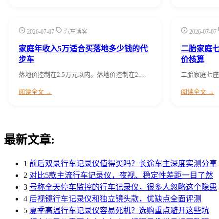
2026-07-07
汽车博客
2026-07-07
家庭年收入5万适合买落地多少钱的代
二胎家庭七
步车
价核算
落地价控制在2.5万元以内。落地价控制在2.…
二胎家庭七座车
阅读全文 →
阅读全文 →
最新文章:
1
前后双录行车记录仪值得买吗？长途车主深度实测分享
2
对比5款主流行车记录仪，夜视、稳定性差距一目了然
3
号称全天停车监控的行车记录仪，很多人忽略这个隐患
4
后视镜行车记录仪和独立镜头款，优缺点全面评测
5
夏季高温行车记录仪容易死机？选购重点避开这些坑