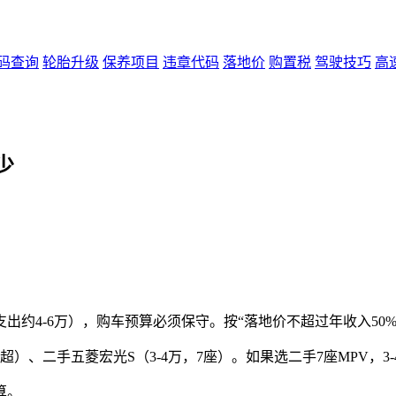
码查询
轮胎升级
保养项目
违章代码
落地价
购置税
驾驶技巧
高
少
出约4-6万），购车预算必须保守。按“落地价不超过年收入50%
略超）、二手五菱宏光S（3-4万，7座）。如果选二手7座MPV
算。