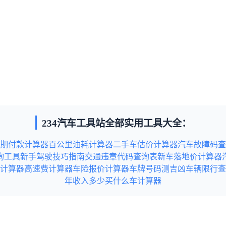
234汽车工具站全部实用工具大全：
期付款计算器
百公里油耗计算器
二手车估价计算器
汽车故障码查
询工具
新手驾驶技巧指南
交通违章代码查询表
新车落地价计算器
计算器
高速费计算器
车险报价计算器
车牌号码测吉凶
车辆限行查
年收入多少买什么车计算器