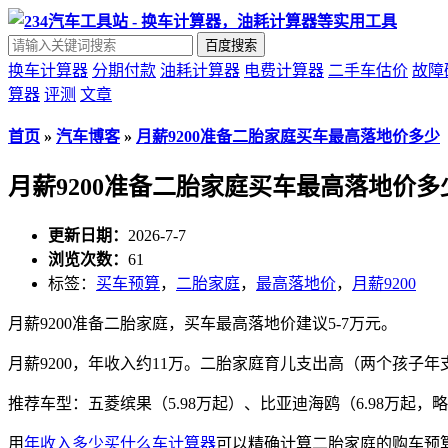
百度搜索
换车计算器
分期付款
油耗计算器
电费计算器
二手车估价
故障
算器
评测
文章
首页
»
汽车博客
»
月薪9200准备二胎家庭买车最高落地价多少
月薪9200准备二胎家庭买车最高落地价多
更新日期：
2026-7-7
浏览次数：
61
标签：
买车预算
，
二胎家庭
，
最高落地价
，
月薪9200
月薪9200准备二胎家庭，买车最高落地价建议5-7万元。
月薪9200，年收入约11万。二胎家庭育儿支出高（两个孩子年支
推荐车型：五菱缤果（5.98万起）、比亚迪海鸥（6.98万起，
用
年收入多少买什么车计算器
可以精确计算二胎家庭的购车预