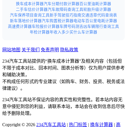
换车成本计算器
汽车分期付款计算器
百公里油耗计算器
二手车估价计算器
汽车故障码查询工具
轮胎升级计算器
汽车保养项目查询工具
新手驾驶技巧指南
交通违章代码查询表
新车落地价计算器
汽车购置税计算器
电动车百公里电耗计算器
高速费计算器
车险报价计算器
车牌号码测吉凶
车辆限行查询工具
年检计算器
年收入多少买什么车计算器
网站地图
关于我们
免责声明
隐私政策
234汽车工具站提供的“换车成本计算器”及相关内容（包括但
不限于成本对比、回本时间、图表分析等）仅为用户提供参考
和辅助决策，
不构成任何形式的专业建议（如购车、财务、投资、税务或法
律建议）。
234汽车工具站不保证内容的真实性和完整性。若本站内容无
意中侵犯到您的利益，请联系本站，本站会在收到信息后尽快
给予删除处理。
Copyright © 2026
234汽车工具站
|
热门标签
|
换车计算器
|
高