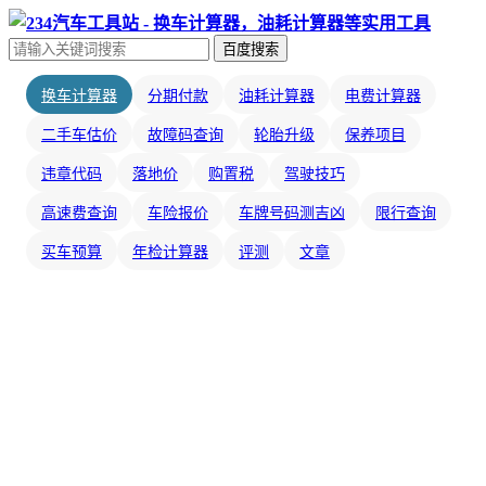
百度搜索
换车计算器
分期付款
油耗计算器
电费计算器
二手车估价
故障码查询
轮胎升级
保养项目
违章代码
落地价
购置税
驾驶技巧
高速费查询
车险报价
车牌号码测吉凶
限行查询
买车预算
年检计算器
评测
文章