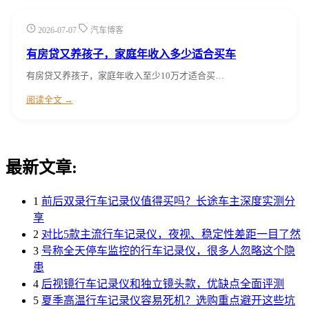
2026-07-07
汽车博客
有房贷又养孩子，家庭年收入多少适合买车
有房贷又养孩子，家庭年收入至少10万才适合买…
阅读全文 →
最新文章:
1
前后双录行车记录仪值得买吗？长途车主深度实测分
享
2
对比5款主流行车记录仪，夜视、稳定性差距一目了然
3
号称全天停车监控的行车记录仪，很多人忽略这个隐
患
4
后视镜行车记录仪和独立镜头款，优缺点全面评测
5
夏季高温行车记录仪容易死机？选购重点避开这些坑