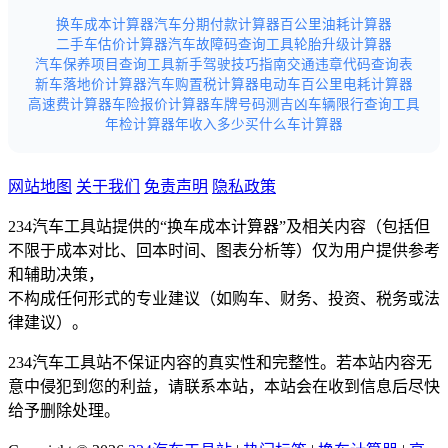
换车成本计算器
汽车分期付款计算器
百公里油耗计算器
二手车估价计算器
汽车故障码查询工具
轮胎升级计算器
汽车保养项目查询工具
新手驾驶技巧指南
交通违章代码查询表
新车落地价计算器
汽车购置税计算器
电动车百公里电耗计算器
高速费计算器
车险报价计算器
车牌号码测吉凶
车辆限行查询工具
年检计算器
年收入多少买什么车计算器
网站地图
关于我们
免责声明
隐私政策
234汽车工具站提供的“换车成本计算器”及相关内容（包括但
不限于成本对比、回本时间、图表分析等）仅为用户提供参考
和辅助决策，
不构成任何形式的专业建议（如购车、财务、投资、税务或法
律建议）。
234汽车工具站不保证内容的真实性和完整性。若本站内容无
意中侵犯到您的利益，请联系本站，本站会在收到信息后尽快
给予删除处理。