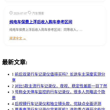
2026-07-07
汽车博客
纯电车保费上浮后收入购车参考区间
纯电车保费上浮后收入购车参考区间：同等收入，…
阅读全文 →
最新文章:
1
前后双录行车记录仪值得买吗？长途车主深度实测分
享
2
对比5款主流行车记录仪，夜视、稳定性差距一目了然
3
号称全天停车监控的行车记录仪，很多人忽略这个隐
患
4
后视镜行车记录仪和独立镜头款，优缺点全面评测
5
夏季高温行车记录仪容易死机？选购重点避开这些坑