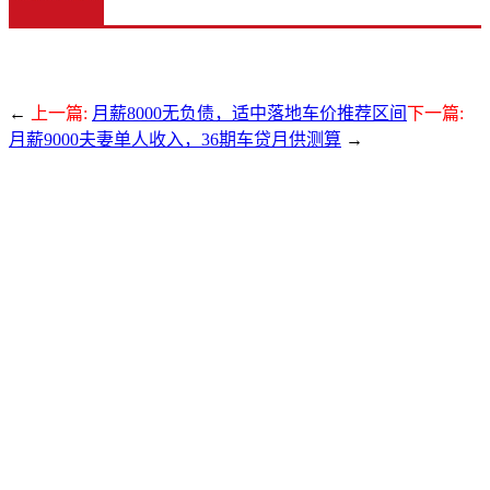
←
上一篇:
月薪8000无负债，适中落地车价推荐区间
下一篇:
月薪9000夫妻单人收入，36期车贷月供测算
→