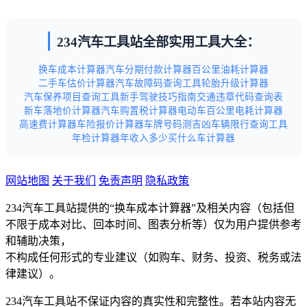
234汽车工具站全部实用工具大全：
换车成本计算器
汽车分期付款计算器
百公里油耗计算器
二手车估价计算器
汽车故障码查询工具
轮胎升级计算器
汽车保养项目查询工具
新手驾驶技巧指南
交通违章代码查询表
新车落地价计算器
汽车购置税计算器
电动车百公里电耗计算器
高速费计算器
车险报价计算器
车牌号码测吉凶
车辆限行查询工具
年检计算器
年收入多少买什么车计算器
网站地图
关于我们
免责声明
隐私政策
234汽车工具站提供的“换车成本计算器”及相关内容（包括但
不限于成本对比、回本时间、图表分析等）仅为用户提供参考
和辅助决策，
不构成任何形式的专业建议（如购车、财务、投资、税务或法
律建议）。
234汽车工具站不保证内容的真实性和完整性。若本站内容无