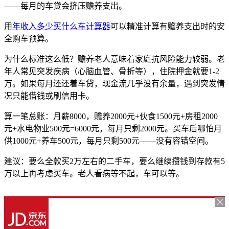
——每月的车贷会挤压赡养支出。
用
年收入多少买什么车计算器
可以精准计算有赡养支出时的安
全购车预算。
为什么标准这么低？赡养老人意味着家庭抗风险能力较弱。老
年人常见突发疾病（心脑血管、骨折等），住院押金就要1-2
万。如果每月还还着车贷，现金流几乎没有余量，遇到突发情
况只能借钱或刷信用卡。
算一笔总账：月薪8000，赡养2000元+伙食1500元+房租2000
元+水电物业500元=6000元，每月只剩2000元。买车后哪怕月
供1000元+养车500元，每月只剩500元——没有容错空间。
建议：要么全款买2万左右的二手车，要么继续攒钱到存款有5
万以上再考虑买车。老人看病等不起，车可以等。