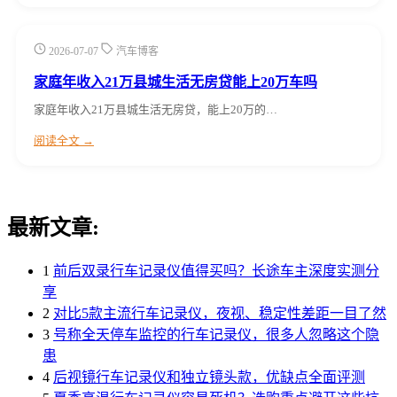
2026-07-07
汽车博客
家庭年收入21万县城生活无房贷能上20万车吗
家庭年收入21万县城生活无房贷，能上20万的…
阅读全文 →
最新文章:
1
前后双录行车记录仪值得买吗？长途车主深度实测分
享
2
对比5款主流行车记录仪，夜视、稳定性差距一目了然
3
号称全天停车监控的行车记录仪，很多人忽略这个隐
患
4
后视镜行车记录仪和独立镜头款，优缺点全面评测