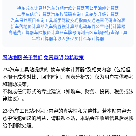
换车成本计算器
汽车分期付款计算器
百公里油耗计算器
二手车估价计算器
汽车故障码查询工具
轮胎升级计算器
汽车保养项目查询工具
新手驾驶技巧指南
交通违章代码查询表
新车落地价计算器
汽车购置税计算器
电动车百公里电耗计算器
高速费计算器
车险报价计算器
车牌号码测吉凶
车辆限行查询工具
年检计算器
年收入多少买什么车计算器
网站地图
关于我们
免责声明
隐私政策
234汽车工具站提供的“换车成本计算器”及相关内容（包括但
不限于成本对比、回本时间、图表分析等）仅为用户提供参考
和辅助决策，
不构成任何形式的专业建议（如购车、财务、投资、税务或法
律建议）。
234汽车工具站不保证内容的真实性和完整性。若本站内容无
意中侵犯到您的利益，请联系本站，本站会在收到信息后尽快
给予删除处理。