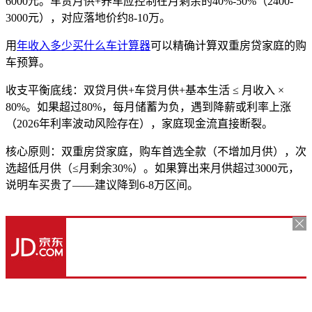
6000元。车贷月供+养车应控制在月剩余的40%-50%（2400-
3000元），对应落地价约8-10万。
用
年收入多少买什么车计算器
可以精确计算双重房贷家庭的购
车预算。
收支平衡底线：双贷月供+车贷月供+基本生活 ≤ 月收入 ×
80%。如果超过80%，每月储蓄为负，遇到降薪或利率上涨
（2026年利率波动风险存在），家庭现金流直接断裂。
核心原则：双重房贷家庭，购车首选全款（不增加月供），次
选超低月供（≤月剩余30%）。如果算出来月供超过3000元，
说明车买贵了——建议降到6-8万区间。