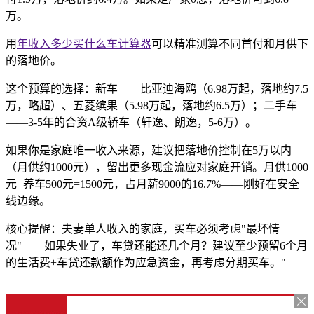
万。
用
年收入多少买什么车计算器
可以精准测算不同首付和月供下
的落地价。
这个预算的选择：新车——比亚迪海鸥（6.98万起，落地约7.5
万，略超）、五菱缤果（5.98万起，落地约6.5万）；二手车
——3-5年的合资A级轿车（轩逸、朗逸，5-6万）。
如果你是家庭唯一收入来源，建议把落地价控制在5万以内
（月供约1000元），留出更多现金流应对家庭开销。月供1000
元+养车500元=1500元，占月薪9000的16.7%——刚好在安全
线边缘。
核心提醒：夫妻单人收入的家庭，买车必须考虑"最坏情
况"——如果失业了，车贷还能还几个月？建议至少预留6个月
的生活费+车贷还款额作为应急资金，再考虑分期买车。"