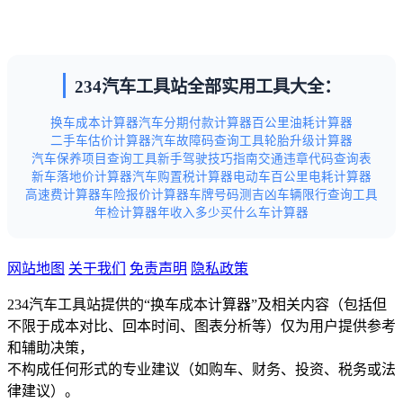
234汽车工具站全部实用工具大全：
换车成本计算器
汽车分期付款计算器
百公里油耗计算器
二手车估价计算器
汽车故障码查询工具
轮胎升级计算器
汽车保养项目查询工具
新手驾驶技巧指南
交通违章代码查询表
新车落地价计算器
汽车购置税计算器
电动车百公里电耗计算器
高速费计算器
车险报价计算器
车牌号码测吉凶
车辆限行查询工具
年检计算器
年收入多少买什么车计算器
网站地图
关于我们
免责声明
隐私政策
234汽车工具站提供的“换车成本计算器”及相关内容（包括但
不限于成本对比、回本时间、图表分析等）仅为用户提供参考
和辅助决策，
不构成任何形式的专业建议（如购车、财务、投资、税务或法
律建议）。