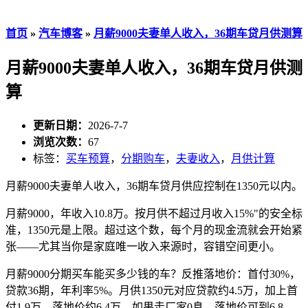
首页
»
汽车博客
»
月薪9000夫妻单人收入，36期车贷月供测算
月薪9000夫妻单人收入，36期车贷月供测
算
更新日期：
2026-7-7
浏览次数：
67
标签：
买车预算
，
分期购车
，
夫妻收入
，
月供计算
月薪9000夫妻单人收入，36期车贷月供应控制在1350元以内。
月薪9000，年收入10.8万。按月供不超过月收入15%"的安全标
准，1350元是上限。超过这个数，每个月的现金流就会开始紧
张——尤其当你是家庭唯一收入来源时，容错空间更小。
月薪9000分期买车能买多少钱的车？反推落地价：首付30%，
贷款36期，年利率5%。月供1350元对应贷款约4.5万，加上首
付1.9万，落地价约6.4万。如果走厂家0息，落地价可到6.8