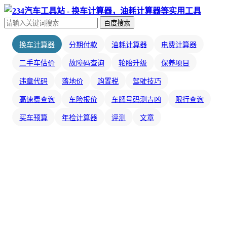
百度搜索
换车计算器
分期付款
油耗计算器
电费计算器
二手车估价
故障码查询
轮胎升级
保养项目
违章代码
落地价
购置税
驾驶技巧
高速费查询
车险报价
车牌号码测吉凶
限行查询
买车预算
年检计算器
评测
文章