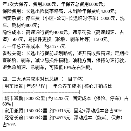
年1次大保养，费用3000元，年保养总费用6000元；
保险费用：长途出险概率略高，未出险年保费约4200元；
固定杂费：停车费（小区+公司+长途临时停车）5000元，洗
车、耗材约800元；
隐性成本：高速通行费约4000元，违章罚款（高速超速、占
道）500元，易损件更换（轮胎、刹车片等）1500元。
2. 一年总养车成本：约34575元
省钱关键：长途出行提前规划路线，避开高收费高速；定期检
查轮胎、刹车，减少易损件损耗；油耗方面，保持匀速行驶，
避免急加速、急刹车，可降低10%左右油耗。
四、三大场景成本对比总结（一目了然）
| 用车场景 | 年均里程 | 一年总养车成本 | 核心开销占比 |
|----------|----------|----------------|--------------|
| 城市通勤 | 8000公里 | 约14200元 | 固定成本（保险、停车）占
60% |
| 家用兼顾 | 15000公里| 约20315元 | 固定+浮动成本各占50% |
| 经常长途 | 25000公里| 约34575元 | 浮动成本（能耗、保养）
占70% |