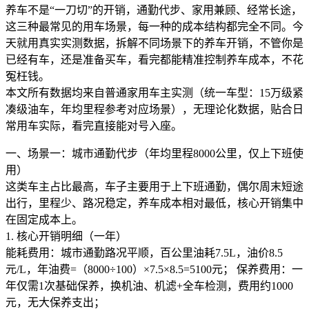
养车不是“一刀切”的开销，通勤代步、家用兼顾、经常长途，
这三种最常见的用车场景，每一种的成本结构都完全不同。今
天就用真实实测数据，拆解不同场景下的养车开销，不管你是
已经有车，还是准备买车，看完都能精准控制养车成本，不花
冤枉钱。
本文所有数据均来自普通家用车主实测（统一车型：15万级紧
凑级油车，年均里程参考对应场景），无理论化数据，贴合日
常用车实际，看完直接能对号入座。
一、场景一：城市通勤代步（年均里程8000公里，仅上下班使
用）
这类车主占比最高，车子主要用于上下班通勤，偶尔周末短途
出行，里程少、路况稳定，养车成本相对最低，核心开销集中
在固定成本上。
1. 核心开销明细（一年）
能耗费用：城市通勤路况平顺，百公里油耗7.5L，油价8.5
元/L，年油费=（8000÷100）×7.5×8.5=5100元； 保养费用：一
年仅需1次基础保养，换机油、机滤+全车检测，费用约1000
元，无大保养支出；