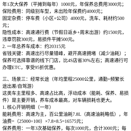
年1次大保养（平摊到每年）1000元，年保养总费用3000元；
保险费用：同级别车型，未出险年保费约4000元；
固定杂费：停车费（小区+公司）4000元，洗车、耗材约500
元；
隐性成本：高速通行费（节假日返乡+周末出游）约1500元，
违章罚款300元，易损件平摊500元。
2. 一年总养车成本：约20315元
省钱关键：高速出行尽量错峰，避开高速拥堵（减少油耗）；
保养可选择靠谱的线下门店，比4S店省30%左右；高速通行可
办理ETC，享受95折优惠。
三、场景三：经常长途（年均里程25000公里，通勤+频繁长
途出差/自驾游）
这类车主里程多、高速占比高，浮动成本（能耗、保养、易损
件）是主要开销，养车成本最高，对车辆损耗也更大。
1. 核心开销明细（一年）
能耗费用：高速为主，百公里油耗7.8L（高速油耗略低），年
油费=（25000÷100）×7.8×8.5=16575元；
保养费用：一年3次基础保养，每次1000元，合计3000元；每