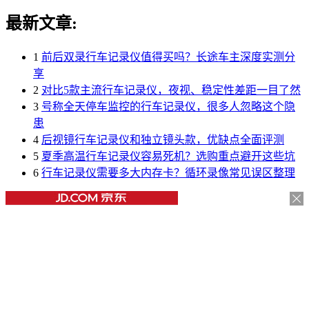
最新文章:
1
前后双录行车记录仪值得买吗？长途车主深度实测分
享
2
对比5款主流行车记录仪，夜视、稳定性差距一目了然
3
号称全天停车监控的行车记录仪，很多人忽略这个隐
患
4
后视镜行车记录仪和独立镜头款，优缺点全面评测
5
夏季高温行车记录仪容易死机？选购重点避开这些坑
6
行车记录仪需要多大内存卡？循环录像常见误区整理