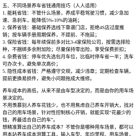
五、不同场景养车省钱通用技巧（人人适用）
1. 能耗省钱：不管什么场景，养成平稳驾驶习惯，减少急加
速、急刹车，能降低5%-10%的油耗；
2. 保养省钱：基础保养选线下靠谱门店，拒绝4S店过度推
销；按车辆手册周期保养，不提前、不拖延；
3. 保险省钱：每年续保前多对比3-4家保险公司，按需选择险
种，不捆绑多余附加险；尽量保持零出险，享受保费折扣；
4. 杂费省钱：停车优先选包月车位，比临时停车省一半；洗车
可办次卡，避免单次高价；
5. 隐性成本省钱：严格遵守交规，减少违章；定期检查车辆，
提前更换易损件，避免小问题拖成大维修。
养车成本的高低，从来不是由车型决定的，而是由你的用车场
景决定的。
不用羡慕别人养车花钱少，也不用焦虑自己养车开销大，找对
自己的用车场景，针对性控制核心开销，就能实现“花最少的
钱，养最适合自己的车”。
想精准算出自己的养车成本？不管你是哪种用车场景，都可以
用本站养车成本测算工具，输入车型、年均里程、用车场景，