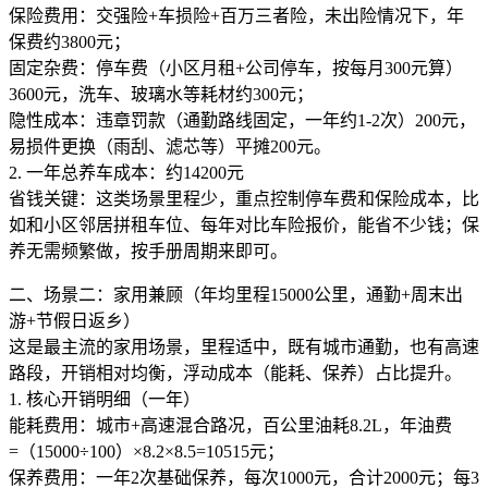
保险费用：交强险+车损险+百万三者险，未出险情况下，年
保费约3800元；
固定杂费：停车费（小区月租+公司停车，按每月300元算）
3600元，洗车、玻璃水等耗材约300元；
隐性成本：违章罚款（通勤路线固定，一年约1-2次）200元，
易损件更换（雨刮、滤芯等）平摊200元。
2. 一年总养车成本：约14200元
省钱关键：这类场景里程少，重点控制停车费和保险成本，比
如和小区邻居拼租车位、每年对比车险报价，能省不少钱；保
养无需频繁做，按手册周期来即可。
二、场景二：家用兼顾（年均里程15000公里，通勤+周末出
游+节假日返乡）
这是最主流的家用场景，里程适中，既有城市通勤，也有高速
路段，开销相对均衡，浮动成本（能耗、保养）占比提升。
1. 核心开销明细（一年）
能耗费用：城市+高速混合路况，百公里油耗8.2L，年油费
=（15000÷100）×8.2×8.5=10515元；
保养费用：一年2次基础保养，每次1000元，合计2000元；每3