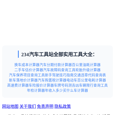
234汽车工具站全部实用工具大全：
换车成本计算器
汽车分期付款计算器
百公里油耗计算器
二手车估价计算器
汽车故障码查询工具
轮胎升级计算器
汽车保养项目查询工具
新手驾驶技巧指南
交通违章代码查询表
新车落地价计算器
汽车购置税计算器
电动车百公里电耗计算器
高速费计算器
车险报价计算器
车牌号码测吉凶
车辆限行查询工具
年检计算器
年收入多少买什么车计算器
网站地图
关于我们
免责声明
隐私政策