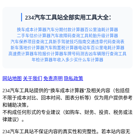
234汽车工具站全部实用工具大全：
换车成本计算器
汽车分期付款计算器
百公里油耗计算器
二手车估价计算器
汽车故障码查询工具
轮胎升级计算器
汽车保养项目查询工具
新手驾驶技巧指南
交通违章代码查询表
新车落地价计算器
汽车购置税计算器
电动车百公里电耗计算器
高速费计算器
车险报价计算器
车牌号码测吉凶
车辆限行查询工具
年检计算器
年收入多少买什么车计算器
网站地图
关于我们
免责声明
隐私政策
234汽车工具站提供的“换车成本计算器”及相关内容（包括但
不限于成本对比、回本时间、图表分析等）仅为用户提供参考
和辅助决策，
不构成任何形式的专业建议（如购车、财务、投资、税务或法
律建议）。
234汽车工具站不保证内容的真实性和完整性。若本站内容无