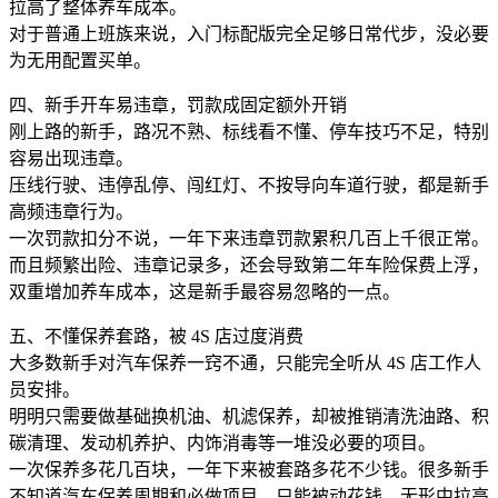
拉高了整体养车成本。
对于普通上班族来说，入门标配版完全足够日常代步，没必要
为无用配置买单。
四、新手开车易违章，罚款成固定额外开销
刚上路的新手，路况不熟、标线看不懂、停车技巧不足，特别
容易出现违章。
压线行驶、违停乱停、闯红灯、不按导向车道行驶，都是新手
高频违章行为。
一次罚款扣分不说，一年下来违章罚款累积几百上千很正常。
而且频繁出险、违章记录多，还会导致第二年车险保费上浮，
双重增加养车成本，这是新手最容易忽略的一点。
五、不懂保养套路，被 4S 店过度消费
大多数新手对汽车保养一窍不通，只能完全听从 4S 店工作人
员安排。
明明只需要做基础换机油、机滤保养，却被推销清洗油路、积
碳清理、发动机养护、内饰消毒等一堆没必要的项目。
一次保养多花几百块，一年下来被套路多花不少钱。很多新手
不知道汽车保养周期和必做项目，只能被动花钱，无形中拉高