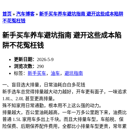
首页
»
汽车博客
»
新手买车养车避坑指南 避开这些成本陷阱
不花冤枉钱
新手买车养车避坑指南 避开这些成本陷
阱不花冤枉钱
更新日期：
2026-5-9
浏览次数：
290
标签：
新手买车
，
油车
，
避坑指南
一、盲目选大排量，日常油耗白白多花钱
新手选车总觉得排量越大动力越好，开车更有面子，一味追求
1.8L、2.0L 甚至更高排量。
殊不知家用日常通勤，根本用不上这么强的动力。
排量越大，百公里油耗越高，一年一万多公里跑下来，油费比
普通 1.5L 家用车多出上千块。而且大排量车型，车船税、保
险保费、后期保养配件费用，全都比小排量车型更贵，常年累