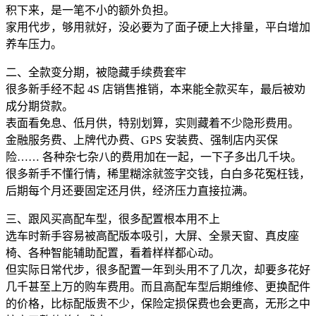
积下来，是一笔不小的额外负担。
家用代步，够用就好，没必要为了面子硬上大排量，平白增加
养车压力。
二、全款变分期，被隐藏手续费套牢
很多新手经不起 4S 店销售推销，本来能全款买车，最后被劝
成分期贷款。
表面看免息、低月供，特别划算，实则藏着不少隐形费用。
金融服务费、上牌代办费、GPS 安装费、强制店内买保
险…… 各种杂七杂八的费用加在一起，一下子多出几千块。
很多新手不懂行情，稀里糊涂就签字交钱，白白多花冤枉钱，
后期每个月还要固定还月供，经济压力直接拉满。
三、跟风买高配车型，很多配置根本用不上
选车时新手容易被高配版本吸引，大屏、全景天窗、真皮座
椅、各种智能辅助配置，看着样样都心动。
但实际日常代步，很多配置一年到头用不了几次，却要多花好
几千甚至上万的购车费用。而且高配车型后期维修、更换配件
的价格，比标配版贵不少，保险定损保费也会更高，无形之中