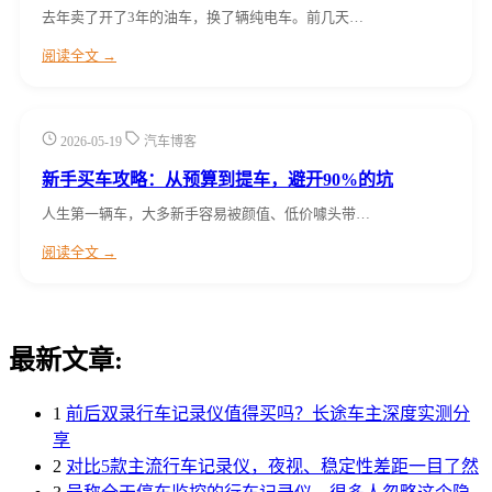
去年卖了开了3年的油车，换了辆纯电车。前几天…
阅读全文 →
2026-05-19
汽车博客
新手买车攻略：从预算到提车，避开90%的坑
人生第一辆车，大多新手容易被颜值、低价噱头带…
阅读全文 →
最新文章:
1
前后双录行车记录仪值得买吗？长途车主深度实测分
享
2
对比5款主流行车记录仪，夜视、稳定性差距一目了然