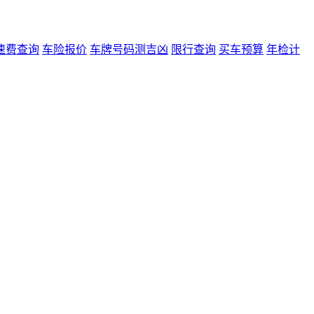
速费查询
车险报价
车牌号码测吉凶
限行查询
买车预算
年检计