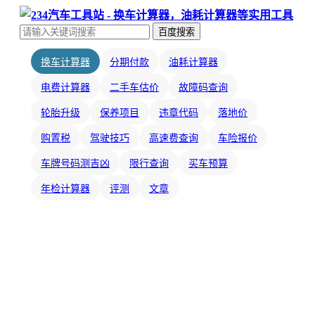
百度搜索
换车计算器
分期付款
油耗计算器
电费计算器
二手车估价
故障码查询
轮胎升级
保养项目
违章代码
落地价
购置税
驾驶技巧
高速费查询
车险报价
车牌号码测吉凶
限行查询
买车预算
年检计算器
评测
文章