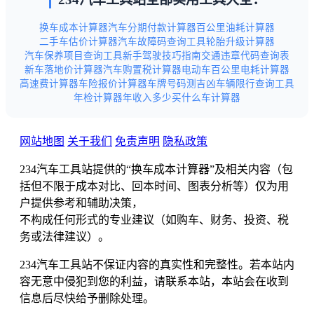
换车成本计算器
汽车分期付款计算器
百公里油耗计算器
二手车估价计算器
汽车故障码查询工具
轮胎升级计算器
汽车保养项目查询工具
新手驾驶技巧指南
交通违章代码查询表
新车落地价计算器
汽车购置税计算器
电动车百公里电耗计算器
高速费计算器
车险报价计算器
车牌号码测吉凶
车辆限行查询工具
年检计算器
年收入多少买什么车计算器
网站地图
关于我们
免责声明
隐私政策
234汽车工具站提供的“换车成本计算器”及相关内容（包
括但不限于成本对比、回本时间、图表分析等）仅为用
户提供参考和辅助决策，
不构成任何形式的专业建议（如购车、财务、投资、税
务或法律建议）。
234汽车工具站不保证内容的真实性和完整性。若本站内
容无意中侵犯到您的利益，请联系本站，本站会在收到
信息后尽快给予删除处理。