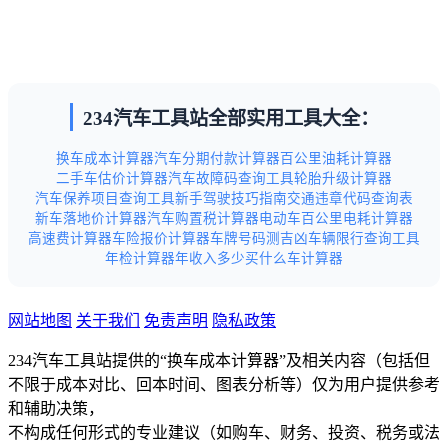
234汽车工具站全部实用工具大全：
换车成本计算器
汽车分期付款计算器
百公里油耗计算器
二手车估价计算器
汽车故障码查询工具
轮胎升级计算器
汽车保养项目查询工具
新手驾驶技巧指南
交通违章代码查询表
新车落地价计算器
汽车购置税计算器
电动车百公里电耗计算器
高速费计算器
车险报价计算器
车牌号码测吉凶
车辆限行查询工具
年检计算器
年收入多少买什么车计算器
网站地图
关于我们
免责声明
隐私政策
234汽车工具站提供的“换车成本计算器”及相关内容（包括但
不限于成本对比、回本时间、图表分析等）仅为用户提供参考
和辅助决策，
不构成任何形式的专业建议（如购车、财务、投资、税务或法