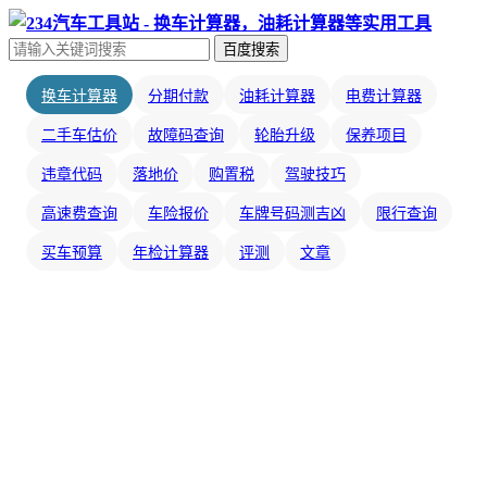
百度搜索
换车计算器
分期付款
油耗计算器
电费计算器
二手车估价
故障码查询
轮胎升级
保养项目
违章代码
落地价
购置税
驾驶技巧
高速费查询
车险报价
车牌号码测吉凶
限行查询
买车预算
年检计算器
评测
文章