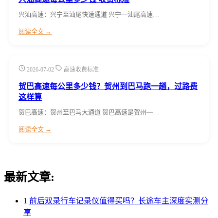
兴汕高速：兴宁至汕尾快速通道 兴宁—汕尾高速…
阅读全文 →
2026-07-02
高速收费标准
贺巴高速每公里多少钱？贺州到巴马跑一趟，过路费
这样算
贺巴高速：贺州至巴马大通道 贺巴高速是贺州—…
阅读全文 →
最新文章:
1
前后双录行车记录仪值得买吗？长途车主深度实测分
享