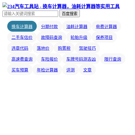
百度搜索
换车计算器
分期付款
油耗计算器
电费计算器
二手车估价
故障码查询
轮胎升级
保养项目
违章代码
落地价
购置税
驾驶技巧
高速费查询
车险报价
车牌号码测吉凶
限行查询
买车预算
年检计算器
评测
文章