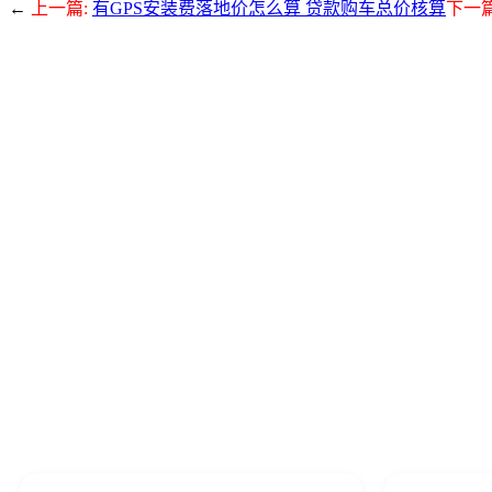
←
上一篇:
有GPS安装费落地价怎么算 贷款购车总价核算
下一篇