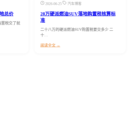
2026-06-25
汽车博客
地总价
28万硬派燃油SUV落地购置税核算标
准
购置税交了就
二十八万的硬派燃油SUV购置税要交多少 二
十…
阅读全文 →