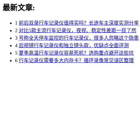
最新文章:
1
前后双录行车记录仪值得买吗？长途车主深度实测分享
2
对比5款主流行车记录仪，夜视、稳定性差距一目了然
3
号称全天停车监控的行车记录仪，很多人忽略这个隐患
4
后视镜行车记录仪和独立镜头款，优缺点全面评测
5
夏季高温行车记录仪容易死机？选购重点避开这些坑
6
行车记录仪需要多大内存卡？循环录像常见误区整理