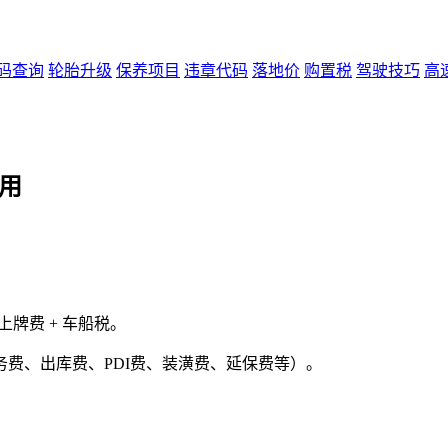
码查询
轮胎升级
保养项目
违章代码
落地价
购置税
驾驶技巧
高
用
 上牌费 + 车船税。
费、出库费、PDI费、装潢费、延保费等）。