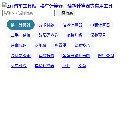
百度搜索
换车计算器
分期付款
油耗计算器
电费计算器
二手车估价
故障码查询
轮胎升级
保养项目
违章代码
落地价
购置税
驾驶技巧
高速费查询
车险报价
车牌号码测吉凶
限行查询
买车预算
年检计算器
评测
文章