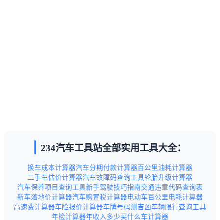
234汽车工具站全部实用工具大全：
换车成本计算器
汽车分期付款计算器
百公里油耗计算器
二手车估价计算器
汽车故障码查询工具
轮胎升级计算器
汽车保养项目查询工具
新手驾驶技巧指南
交通违章代码查询表
新车落地价计算器
汽车购置税计算器
电动车百公里电耗计算器
高速费计算器
车险报价计算器
车牌号码测吉凶
车辆限行查询工具
年检计算器
年收入多少买什么车计算器