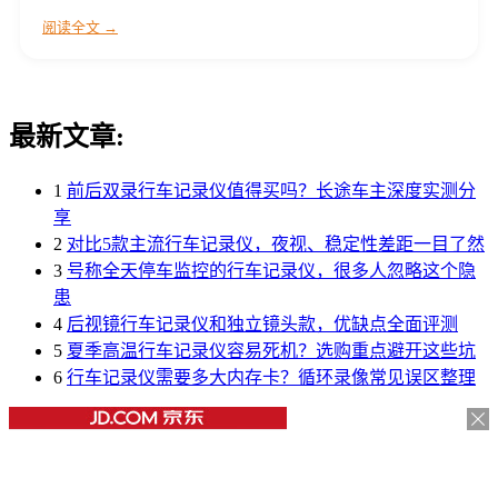
阅读全文 →
最新文章:
1
前后双录行车记录仪值得买吗？长途车主深度实测分
享
2
对比5款主流行车记录仪，夜视、稳定性差距一目了然
3
号称全天停车监控的行车记录仪，很多人忽略这个隐
患
4
后视镜行车记录仪和独立镜头款，优缺点全面评测
5
夏季高温行车记录仪容易死机？选购重点避开这些坑
6
行车记录仪需要多大内存卡？循环录像常见误区整理