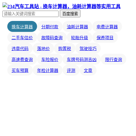
百度搜索
换车计算器
分期付款
油耗计算器
电费计算器
二手车估价
故障码查询
轮胎升级
保养项目
违章代码
落地价
购置税
驾驶技巧
高速费查询
车险报价
车牌号码测吉凶
限行查询
买车预算
年检计算器
评测
文章