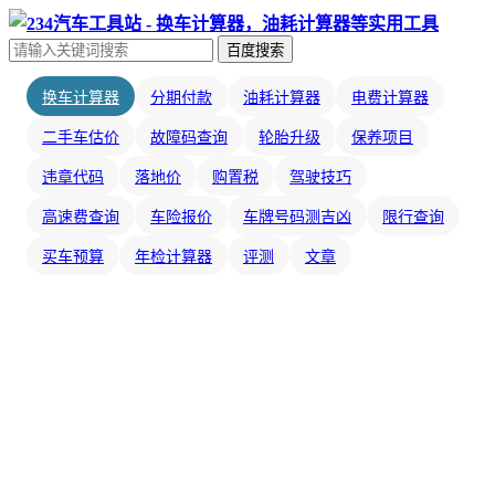
百度搜索
换车计算器
分期付款
油耗计算器
电费计算器
二手车估价
故障码查询
轮胎升级
保养项目
违章代码
落地价
购置税
驾驶技巧
高速费查询
车险报价
车牌号码测吉凶
限行查询
买车预算
年检计算器
评测
文章