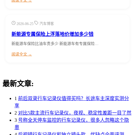
阅读全文 →
2026-06-25
汽车博客
新能源专属保险上浮落地价增加多少钱
新能源车保险比油车贵多少 新能源车有专属保险…
阅读全文 →
最新文章:
1
前后双录行车记录仪值得买吗？长途车主深度实测分
享
2
对比5款主流行车记录仪，夜视、稳定性差距一目了然
3
号称全天停车监控的行车记录仪，很多人忽略这个隐
患
4
后视镜行车记录仪和独立镜头款，优缺点全面评测