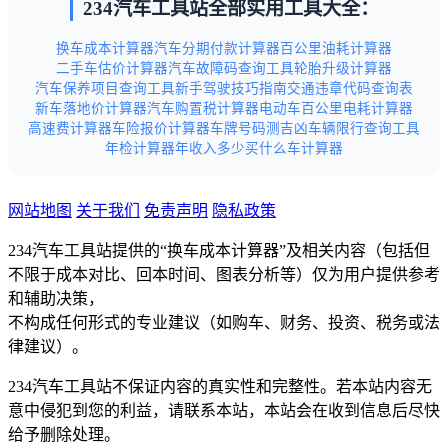
234汽车工具站全部实用工具大全：
换车成本计算器
汽车分期付款计算器
百公里油耗计算器
二手车估价计算器
汽车故障码查询工具
轮胎升级计算器
汽车保养项目查询工具
新手驾驶技巧指南
交通违章代码查询表
新车落地价计算器
汽车购置税计算器
电动车百公里电耗计算器
高速费计算器
车险报价计算器
车牌号码测吉凶
车辆限行查询工具
年检计算器
年收入多少买什么车计算器
网站地图
关于我们
免责声明
隐私政策
234汽车工具站提供的“换车成本计算器”及相关内容（包括但
不限于成本对比、回本时间、图表分析等）仅为用户提供参考
和辅助决策，
不构成任何形式的专业建议（如购车、财务、投资、税务或法
律建议）。
234汽车工具站不保证内容的真实性和完整性。若本站内容无
意中侵犯到您的利益，请联系本站，本站会在收到信息后尽快
给予删除处理。