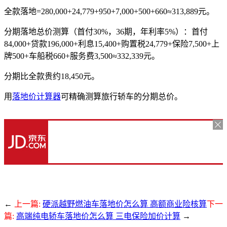
全款落地=280,000+24,779+950+7,000+500+660≈313,889元。
分期落地总价测算（首付30%，36期，年利率5%）：首付
84,000+贷款196,000+利息15,400+购置税24,779+保险7,500+上
牌500+车船税660+服务费3,500≈332,339元。
分期比全款贵约18,450元。
用
落地价计算器
可精确测算旅行轿车的分期总价。
←
上一篇:
硬派越野燃油车落地价怎么算 高额商业险核算
下一
篇:
高端纯电轿车落地价怎么算 三电保险加价计算
→