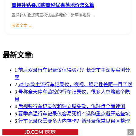
置换补贴叠加购置税优惠落地价怎么算
置换补贴叠加购置税优惠落地价 = 新车落地价…
阅读全文 →
最新文章:
1
前后双录行车记录仪值得买吗？长途车主深度实测分
享
2
对比5款主流行车记录仪，夜视、稳定性差距一目了然
3
号称全天停车监控的行车记录仪，很多人忽略这个隐
患
4
后视镜行车记录仪和独立镜头款，优缺点全面评测
5
夏季高温行车记录仪容易死机？选购重点避开这些坑
6
行车记录仪需要多大内存卡？循环录像常见误区整理