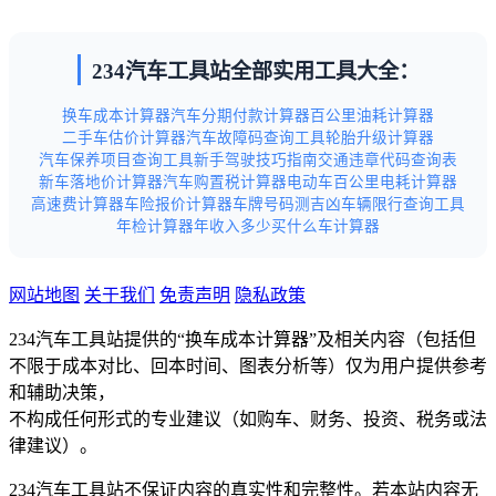
234汽车工具站全部实用工具大全：
换车成本计算器
汽车分期付款计算器
百公里油耗计算器
二手车估价计算器
汽车故障码查询工具
轮胎升级计算器
汽车保养项目查询工具
新手驾驶技巧指南
交通违章代码查询表
新车落地价计算器
汽车购置税计算器
电动车百公里电耗计算器
高速费计算器
车险报价计算器
车牌号码测吉凶
车辆限行查询工具
年检计算器
年收入多少买什么车计算器
网站地图
关于我们
免责声明
隐私政策
234汽车工具站提供的“换车成本计算器”及相关内容（包括但
不限于成本对比、回本时间、图表分析等）仅为用户提供参考
和辅助决策，
不构成任何形式的专业建议（如购车、财务、投资、税务或法
律建议）。
234汽车工具站不保证内容的真实性和完整性。若本站内容无