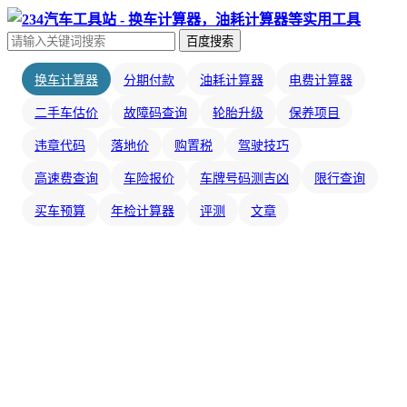
百度搜索
换车计算器
分期付款
油耗计算器
电费计算器
二手车估价
故障码查询
轮胎升级
保养项目
违章代码
落地价
购置税
驾驶技巧
高速费查询
车险报价
车牌号码测吉凶
限行查询
买车预算
年检计算器
评测
文章