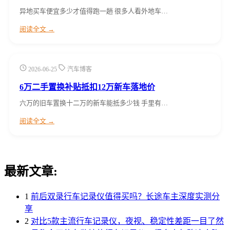
异地买车便宜多少才值得跑一趟 很多人看外地车…
阅读全文 →
2026-06-25
汽车博客
6万二手置换补贴抵扣12万新车落地价
六万的旧车置换十二万的新车能抵多少钱 手里有…
阅读全文 →
最新文章:
1
前后双录行车记录仪值得买吗？长途车主深度实测分
享
2
对比5款主流行车记录仪，夜视、稳定性差距一目了然