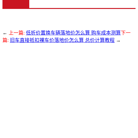
←
上一篇:
低折价置换车辆落地价怎么算 购车成本测算
下一
篇:
旧车直接抵扣裸车价落地价怎么算 总价计算教程
→