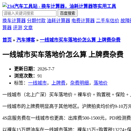
百度搜索
换车计算器
分期付款
油耗计算器
电费计算器
二手车估价
故障
算器
评测
文章
首页
»
汽车博客
»
一线城市买车落地价怎么算 上牌费杂费
一线城市买车落地价怎么算 上牌费杂费
更新日期：
2026-7-7
浏览次数：
91
标签：
一线城市
，
上牌费
，
杂费明细
，
落地价
一线城市（北上广深）买车落地价 = 裸车价 + 购置税 + 保险 + 
一线城市的上牌费明显高于其他地区。沪牌拍卖均价约9-10万
4S店服务费在一线城市也更高：出库费500-1500元，PDI检测费
以裸车15万燃油车在一线城市落地：裸车15万+购置税13274+保险5