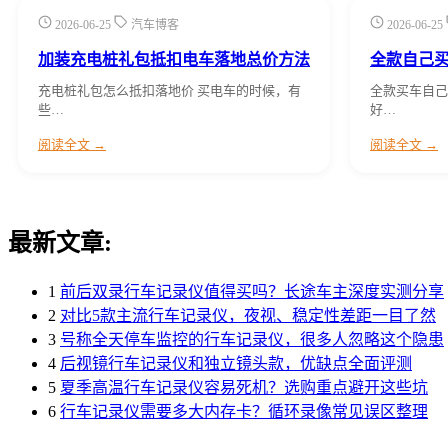
2026-06-25
汽车博客
2026-06-25
加装充电桩礼包抵扣电车落地总价方法
全款自己
充电桩礼包怎么抵扣落地价 买电车的时候，有
全款买车自己
些…
好…
阅读全文 →
阅读全文 →
最新文章:
1
前后双录行车记录仪值得买吗？长途车主深度实测分享
2
对比5款主流行车记录仪，夜视、稳定性差距一目了然
3
号称全天停车监控的行车记录仪，很多人忽略这个隐患
4
后视镜行车记录仪和独立镜头款，优缺点全面评测
5
夏季高温行车记录仪容易死机？选购重点避开这些坑
6
行车记录仪需要多大内存卡？循环录像常见误区整理