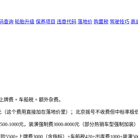
码查询
轮胎升级
保养项目
违章代码
落地价
购置税
驾驶技巧
高
上牌费 + 车船税 + 额外杂费。
元（这个费用直接加在落地价里）；北京摇号不收费但中标率极低；深
500-1000元，装潢强制费3000-8000元（部分热销车型强制加装
500+上牌费3000（含指标）+车船税420+出库费1000+装潢500