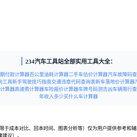
234汽车工具站全部实用工具大全：
期付款计算器
百公里油耗计算器
二手车估价计算器
汽车故障码查
询工具
新手驾驶技巧指南
交通违章代码查询表
新车落地价计算器
计算器
高速费计算器
车险报价计算器
车牌号码测吉凶
车辆限行查
年收入多少买什么车计算器
但不限于成本对比、回本时间、图表分析等）仅为用户提供参考和
律建议）。