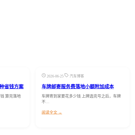
2026-06-25
汽车博客
种省钱方案
车牌邮寄服务费落地小额附加成本
钱 算完落地
车牌寄到家要花多少钱 上牌选完号之后，车牌
不…
阅读全文 →