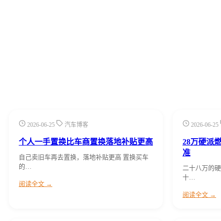
2026-06-25
汽车博客
2026-06-25
个人一手置换比车商置换落地补贴更高
28万硬派
准
自己卖旧车再去置换，落地补贴更高 置换买车
的…
二十八万的硬
十…
阅读全文 →
阅读全文 →