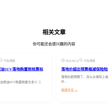
相关文章
你可能还会感兴趣的内容
汽车博客
2026-06-25
汽车博客
燃油SUV落地购置税核算标
落地价超出预算缩减保险险
落地价超预算了，怎么从保险上省
价…
派燃油SUV购置税要交多少 二
阅读全文 →