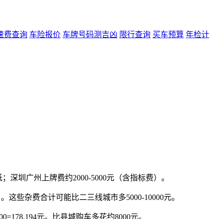
速费查询
车险报价
车牌号码测吉凶
限行查询
买车预算
年检计
圳广州上牌费约2000-5000元（含指标费）。
）。这些杂费合计可能比二三线城市多5000-10000元。
0=178,194元。比县城购车多花约8000元。