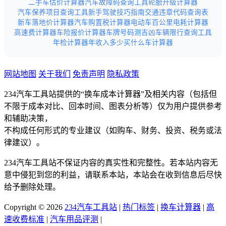
二手车估价计算器
汽车故障码查询工具
轮胎升级计算器
汽车保养项目查询工具
新手驾驶技巧指南
交通违章代码查询表
新车落地价计算器
汽车购置税计算器
电动车百公里电耗计算器
高速费计算器
车险报价计算器
车牌号码测吉凶
车辆限行查询工具
年检计算器
年收入多少买什么车计算器
网站地图
关于我们
免责声明
隐私政策
234汽车工具站提供的“换车成本计算器”及相关内容（包括但
不限于成本对比、回本时间、图表分析等）仅为用户提供参考
和辅助决策，
不构成任何形式的专业建议（如购车、财务、投资、税务或法
律建议）。
234汽车工具站不保证内容的真实性和完整性。若本站内容无
意中侵犯到您的利益，请联系本站，本站会在收到信息后尽快
给予删除处理。
Copyright © 2026
234汽车工具站
|
热门标签
|
换车计算器
|
高
速收费标准
|
汽车用品评测
|