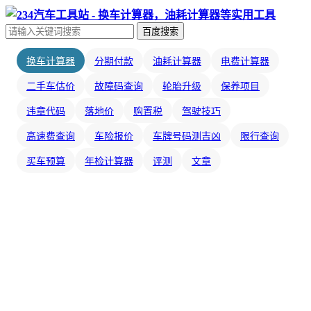
百度搜索
换车计算器
分期付款
油耗计算器
电费计算器
二手车估价
故障码查询
轮胎升级
保养项目
违章代码
落地价
购置税
驾驶技巧
高速费查询
车险报价
车牌号码测吉凶
限行查询
买车预算
年检计算器
评测
文章