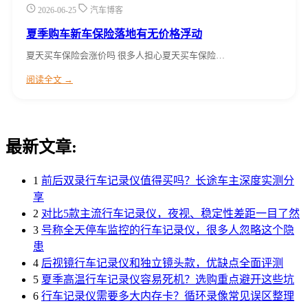
2026-06-25
汽车博客
夏季购车新车保险落地有无价格浮动
夏天买车保险会涨价吗 很多人担心夏天买车保险…
阅读全文 →
最新文章:
1
前后双录行车记录仪值得买吗？长途车主深度实测分
享
2
对比5款主流行车记录仪，夜视、稳定性差距一目了然
3
号称全天停车监控的行车记录仪，很多人忽略这个隐
患
4
后视镜行车记录仪和独立镜头款，优缺点全面评测
5
夏季高温行车记录仪容易死机？选购重点避开这些坑
6
行车记录仪需要多大内存卡？循环录像常见误区整理