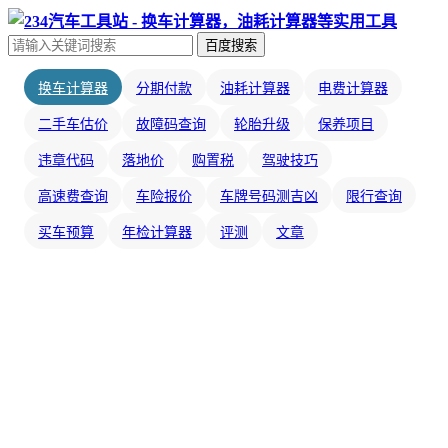
百度搜索
换车计算器
分期付款
油耗计算器
电费计算器
二手车估价
故障码查询
轮胎升级
保养项目
违章代码
落地价
购置税
驾驶技巧
高速费查询
车险报价
车牌号码测吉凶
限行查询
买车预算
年检计算器
评测
文章