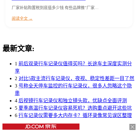
厂家补贴购置税到底值多少钱 有些品牌推“厂家…
阅读全文 →
最新文章:
1
前后双录行车记录仪值得买吗？长途车主深度实测分
享
2
对比5款主流行车记录仪，夜视、稳定性差距一目了然
3
号称全天停车监控的行车记录仪，很多人忽略这个隐
患
4
后视镜行车记录仪和独立镜头款，优缺点全面评测
5
夏季高温行车记录仪容易死机？选购重点避开这些坑
6
行车记录仪需要多大内存卡？循环录像常见误区整理