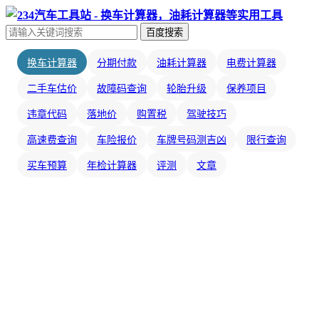
百度搜索
换车计算器
分期付款
油耗计算器
电费计算器
二手车估价
故障码查询
轮胎升级
保养项目
违章代码
落地价
购置税
驾驶技巧
高速费查询
车险报价
车牌号码测吉凶
限行查询
买车预算
年检计算器
评测
文章