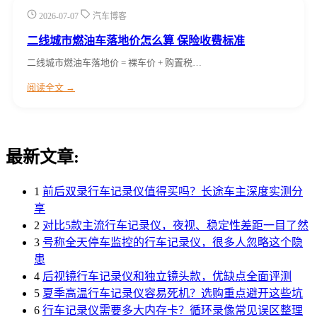
2026-07-07
汽车博客
二线城市燃油车落地价怎么算 保险收费标准
二线城市燃油车落地价 = 裸车价 + 购置税…
阅读全文 →
最新文章:
1
前后双录行车记录仪值得买吗？长途车主深度实测分
享
2
对比5款主流行车记录仪，夜视、稳定性差距一目了然
3
号称全天停车监控的行车记录仪，很多人忽略这个隐
患
4
后视镜行车记录仪和独立镜头款，优缺点全面评测
5
夏季高温行车记录仪容易死机？选购重点避开这些坑
6
行车记录仪需要多大内存卡？循环录像常见误区整理