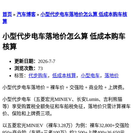
首页
»
汽车博客
»
小型代步电车落地价怎么算 低成本购车核
算
小型代步电车落地价怎么算 低成本购车
核算
更新日期：
2026-7-7
浏览次数：
73
标签：
代步购车
，
低成本核算
，
小型电车
，
落地价
小型代步电车落地价 = 裸车价 + 交强险 + 商业险 + 上牌费。
小型代步电车（五菱宏光MINIEV、长安Lumin、吉利熊猫
等）享受购置税全额免征和车船税免征，落地价只需计算裸车
价、保险和上牌费三项。
以五菱宏光MINIEV（裸车3.28万）为例：裸车32,800+交强险
950+商业险（车损+三者100万）约2,500+上牌400=36,650元。