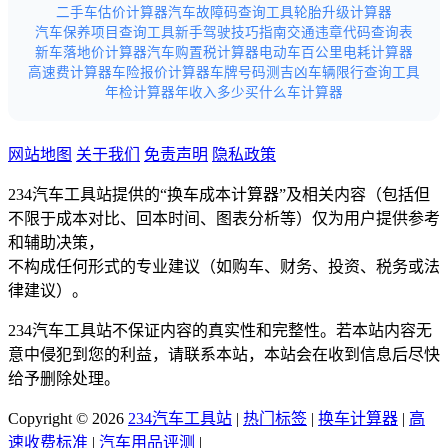
二手车估价计算器
汽车故障码查询工具
轮胎升级计算器
汽车保养项目查询工具
新手驾驶技巧指南
交通违章代码查询表
新车落地价计算器
汽车购置税计算器
电动车百公里电耗计算器
高速费计算器
车险报价计算器
车牌号码测吉凶
车辆限行查询工具
年检计算器
年收入多少买什么车计算器
网站地图
关于我们
免责声明
隐私政策
234汽车工具站提供的“换车成本计算器”及相关内容（包括但
不限于成本对比、回本时间、图表分析等）仅为用户提供参考
和辅助决策，
不构成任何形式的专业建议（如购车、财务、投资、税务或法
律建议）。
234汽车工具站不保证内容的真实性和完整性。若本站内容无
意中侵犯到您的利益，请联系本站，本站会在收到信息后尽快
给予删除处理。
Copyright © 2026
234汽车工具站
|
热门标签
|
换车计算器
|
高
速收费标准
|
汽车用品评测
|