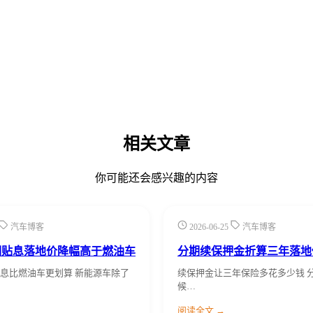
相关文章
你可能还会感兴趣的内容
汽车博客
2026-06-25
汽车博客
期贴息落地价降幅高于燃油车
分期续保押金折算三年落地
息比燃油车更划算 新能源车除了
续保押金让三年保险多花多少钱 
候…
阅读全文 →