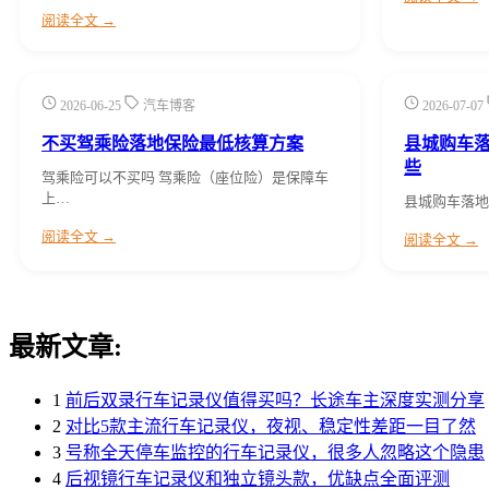
阅读全文 →
2026-06-25
汽车博客
2026-07-07
不买驾乘险落地保险最低核算方案
县城购车落
些
驾乘险可以不买吗 驾乘险（座位险）是保障车
上…
县城购车落地价 
阅读全文 →
阅读全文 →
最新文章:
1
前后双录行车记录仪值得买吗？长途车主深度实测分享
2
对比5款主流行车记录仪，夜视、稳定性差距一目了然
3
号称全天停车监控的行车记录仪，很多人忽略这个隐患
4
后视镜行车记录仪和独立镜头款，优缺点全面评测