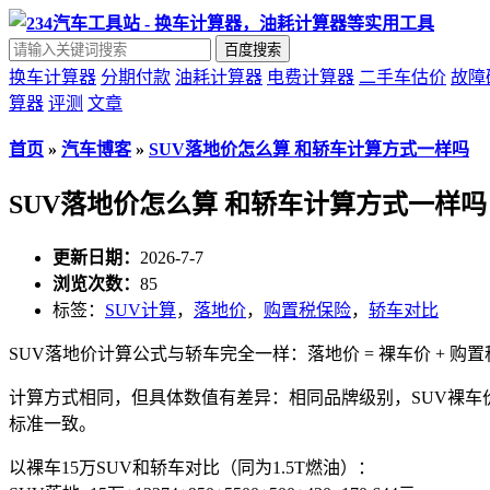
百度搜索
换车计算器
分期付款
油耗计算器
电费计算器
二手车估价
故障
算器
评测
文章
首页
»
汽车博客
»
SUV落地价怎么算 和轿车计算方式一样吗
SUV落地价怎么算 和轿车计算方式一样吗
更新日期：
2026-7-7
浏览次数：
85
标签：
SUV计算
，
落地价
，
购置税保险
，
轿车对比
SUV落地价计算公式与轿车完全一样：落地价 = 裸车价 + 购置税 +
计算方式相同，但具体数值有差异：相同品牌级别，SUV裸车价
标准一致。
以裸车15万SUV和轿车对比（同为1.5T燃油）：