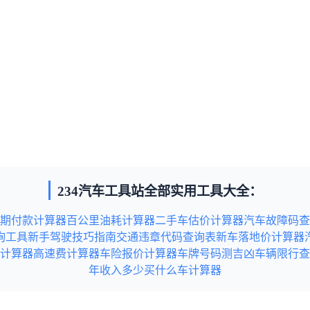
234汽车工具站全部实用工具大全：
期付款计算器
百公里油耗计算器
二手车估价计算器
汽车故障码查
询工具
新手驾驶技巧指南
交通违章代码查询表
新车落地价计算器
计算器
高速费计算器
车险报价计算器
车牌号码测吉凶
车辆限行查
年收入多少买什么车计算器