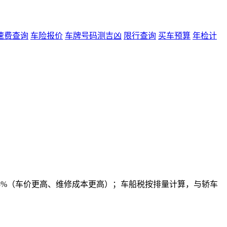
速费查询
车险报价
车牌号码测吉凶
限行查询
买车预算
年检计
-15%（车价更高、维修成本更高）；车船税按排量计算，与轿车