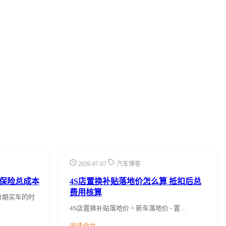
2026-07-07
汽车博客
保险总成本
4S店置换补贴落地价怎么算 抵扣后总
费用核算
分期买车的时
4S店置换补贴落地价 = 新车落地价 - 置…
阅读全文 →