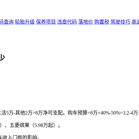
码查询
轮胎升级
保养项目
违章代码
落地价
购置税
驾驶技巧
高
少
。
5万-其他2万=8万净可支配。购车预算=8万×40%-50%=3.2-
万起）、五菱缤果（5.98万起）。
车收入门槛的影响。