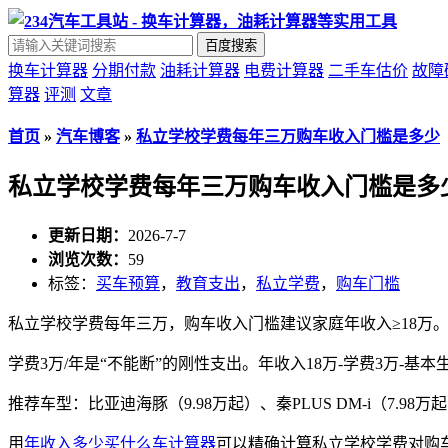
百度搜索
换车计算器
分期付款
油耗计算器
电费计算器
二手车估价
故障
算器
评测
文章
首页
»
汽车博客
»
私立学校学费每年三万购车收入门槛是多少
私立学校学费每年三万购车收入门槛是多
更新日期：
2026-7-7
浏览次数：
59
标签：
买车预算
，
教育支出
，
私立学费
，
购车门槛
私立学校学费每年三万，购车收入门槛建议家庭年收入≥18万
学费3万/年是“不能断”的刚性支出。年收入18万-学费3万-基本生活
推荐车型：比亚迪海豚（9.98万起）、秦PLUS DM-i（7.98
用
年收入多少买什么车计算器
可以精确计算私立学校学费对购