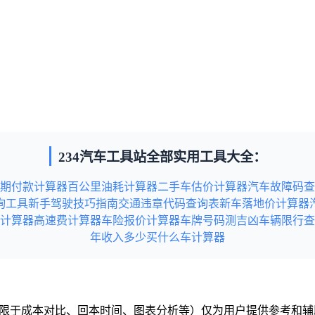
234汽车工具站全部实用工具大全：
期付款计算器
百公里油耗计算器
二手车估价计算器
汽车故障码查
询工具
新手驾驶技巧指南
交通违章代码查询表
新车落地价计算器
计算器
高速费计算器
车险报价计算器
车牌号码测吉凶
车辆限行查
年收入多少买什么车计算器
但不限于成本对比、回本时间、图表分析等）仅为用户提供参考和