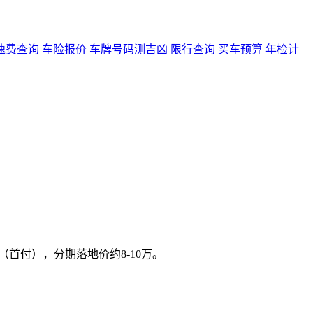
速费查询
车险报价
车牌号码测吉凶
限行查询
买车预算
年检计
4万（首付），分期落地价约8-10万。