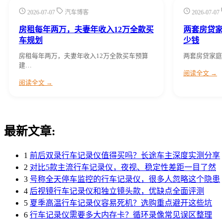
2026-07-07
汽车博客
2026-07-07
房租每年两万，夫妻年收入12万全款买
两套房贷家
车规划
少钱
房租每年两万，夫妻年收入12万全款买车预算
两套房贷家庭
建…
阅读全文 →
阅读全文 →
最新文章:
1
前后双录行车记录仪值得买吗？长途车主深度实测分享
2
对比5款主流行车记录仪，夜视、稳定性差距一目了然
3
号称全天停车监控的行车记录仪，很多人忽略这个隐患
4
后视镜行车记录仪和独立镜头款，优缺点全面评测
5
夏季高温行车记录仪容易死机？选购重点避开这些坑
6
行车记录仪需要多大内存卡？循环录像常见误区整理