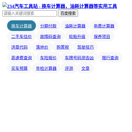
百度搜索
换车计算器
分期付款
油耗计算器
电费计算器
二手车估价
故障码查询
轮胎升级
保养项目
违章代码
落地价
购置税
驾驶技巧
高速费查询
车险报价
车牌号码测吉凶
限行查询
买车预算
年检计算器
评测
文章