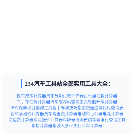
234汽车工具站全部实用工具大全：
换车成本计算器
汽车分期付款计算器
百公里油耗计算器
二手车估价计算器
汽车故障码查询工具
轮胎升级计算器
汽车保养项目查询工具
新手驾驶技巧指南
交通违章代码查询表
新车落地价计算器
汽车购置税计算器
电动车百公里电耗计算器
高速费计算器
车险报价计算器
车牌号码测吉凶
车辆限行查询工具
年检计算器
年收入多少买什么车计算器