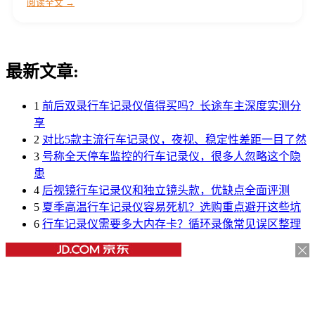
阅读全文 →
最新文章:
1
前后双录行车记录仪值得买吗？长途车主深度实测分
享
2
对比5款主流行车记录仪，夜视、稳定性差距一目了然
3
号称全天停车监控的行车记录仪，很多人忽略这个隐
患
4
后视镜行车记录仪和独立镜头款，优缺点全面评测
5
夏季高温行车记录仪容易死机？选购重点避开这些坑
6
行车记录仪需要多大内存卡？循环录像常见误区整理