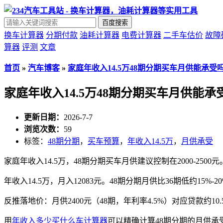
百度搜索
换车计算器
分期付款
油耗计算器
电费计算器
二手车估价
故障
算器
评测
文章
首页
»
汽车博客
»
家庭年收入14.5万48期分期买车月供能承受
家庭年收入14.5万48期分期买车月供能承
更新日期：
2026-7-7
浏览次数：
59
标签：
48期分期
，
买车预算
，
年收入14.5万
，
月供承受
家庭年收入14.5万，48期分期买车月供建议控制在2000-2500元
年收入14.5万，月入12083元。48期分期月供比36期低约15%
反推落地价：月供2400元（48期，年利率4.5%）对应贷款约10.5
用
年收入多少买什么车计算器
可以精确计算48期分期的月供承