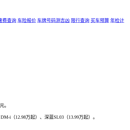
速费查询
车险报价
车牌号码测吉凶
限行查询
买车预算
年检计
0元。
-i（12.98万起）、深蓝SL03（13.99万起）。