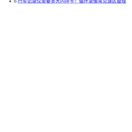
6
行车记录仪需要多大内存卡？循环录像常见误区整理