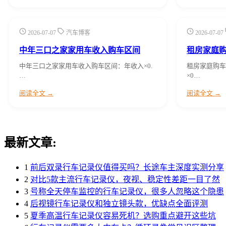
2026-07-07
汽车博客
2026-07-07
中年三口之家家用车收入购车区间
租房家庭
中年三口之家家用车收入购车区间：年收入×0.
租房家庭购车
…
×0…
阅读全文 →
阅读全文 →
最新文章:
1
前后双录行车记录仪值得买吗？长途车主深度实测分享
2
对比5款主流行车记录仪，夜视、稳定性差距一目了然
3
号称全天停车监控的行车记录仪，很多人忽略这个隐患
4
后视镜行车记录仪和独立镜头款，优缺点全面评测
5
夏季高温行车记录仪容易死机？选购重点避开这些坑