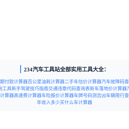
234汽车工具站全部实用工具大全：
期付款计算器
百公里油耗计算器
二手车估价计算器
汽车故障码查
询工具
新手驾驶技巧指南
交通违章代码查询表
新车落地价计算器
计算器
高速费计算器
车险报价计算器
车牌号码测吉凶
车辆限行查
年收入多少买什么车计算器