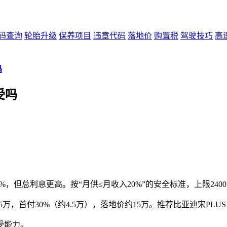
码查询
轮胎升级
保养项目
违章代码
落地价
购置税
驾驶技巧
高
吗
受吗
。
-20%，但总利息更高。按“月供≤月收入20%”的安全标准，上限240
万，首付30%（约4.5万），落地价约15万。推荐比亚迪宋PLUS DM
受能力。