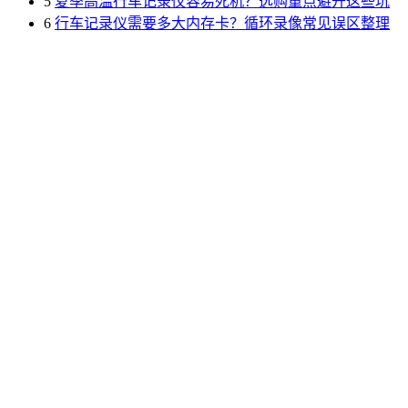
5
夏季高温行车记录仪容易死机？选购重点避开这些坑
6
行车记录仪需要多大内存卡？循环录像常见误区整理