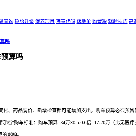
码查询
轮胎升级
保养项目
违章代码
落地价
购置税
驾驶技巧
高
预算吗
车预算吗
病情变化、药品调价、新增检查都可能增加支出。购车预算必须预留
购车标准：购车预算=34万×0.5-0.6倍=17-20万（比无医疗支出
算的影响。