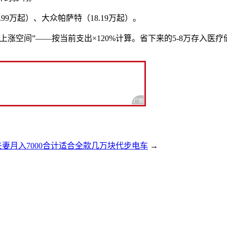
3.99万起）、大众帕萨特（18.19万起）。
涨空间”——按当前支出×120%计算。省下来的5-8万存入医
夫妻月入7000合计适合全款几万块代步电车
→