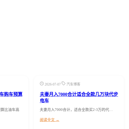
2026-07-07
汽车博客
电车购车预算
夫妻月入7000合计适合全款几万块代步
电车
预算比油车高
夫妻月入7000合计，适合全款买2-3万的代…
阅读全文 →