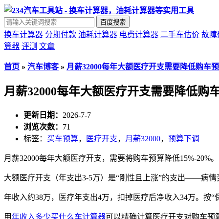
百度搜索
换车计算器
分期付款
油耗计算器
电费计算器
二手车估价
故障
算器
评测
文章
首页
»
汽车博客
»
月薪32000每年大额医疗开支需要降低购车
月薪32000每年大额医疗开支需要降低购
更新日期：
2026-7-7
浏览次数：
71
标签：
买车预算
，
医疗开支
，
月薪32000
，
预算下调
月薪32000每年大额医疗开支，需要将购车预算降低15%-20%。
大额医疗开支（年支出3-5万）是“刚性且上涨”的支出——
年收入约38万，医疗年支出4万，扣掉医疗后净收入34万。按“保守档”
用
年收入多少买什么车计算器
可以精确计算医疗开支对购车预