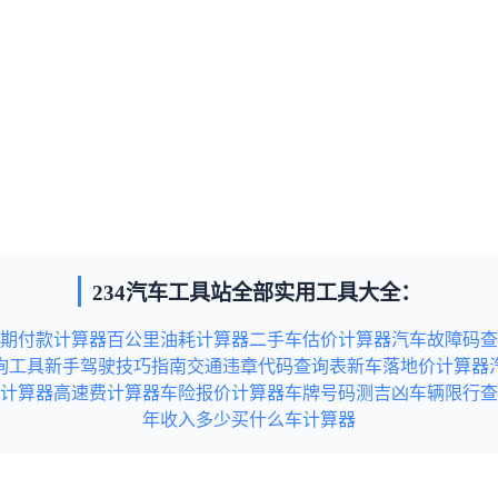
234汽车工具站全部实用工具大全：
期付款计算器
百公里油耗计算器
二手车估价计算器
汽车故障码查
询工具
新手驾驶技巧指南
交通违章代码查询表
新车落地价计算器
计算器
高速费计算器
车险报价计算器
车牌号码测吉凶
车辆限行查
年收入多少买什么车计算器