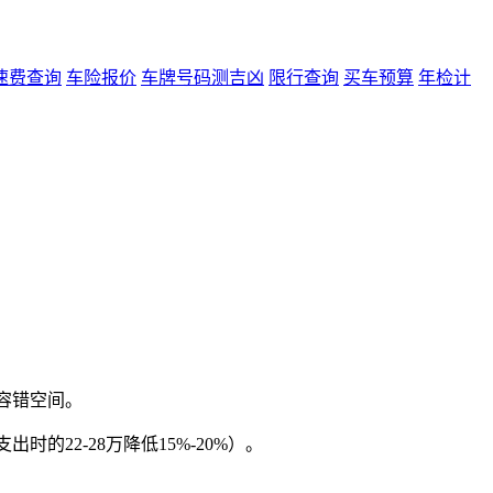
速费查询
车险报价
车牌号码测吉凶
限行查询
买车预算
年检计
容错空间。
时的22-28万降低15%-20%）。