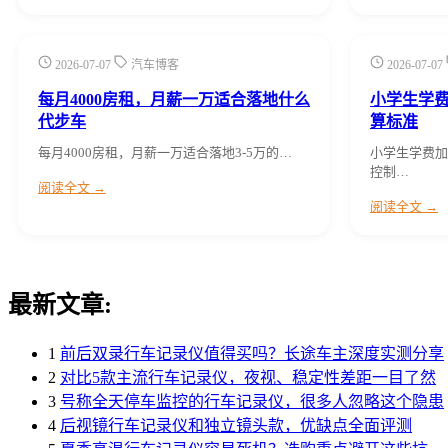
2026-07-07
汽车博客
2026-07-07
每月4000房租，月薪一万适合落地什么
小学生学
代步车
算标准
每月4000房租，月薪一万适合落地3-5万的…
小学生学费加
控制…
阅读全文 →
阅读全文 →
最新文章:
1
前后双录行车记录仪值得买吗？长途车主深度实测分享
2
对比5款主流行车记录仪，夜视、稳定性差距一目了然
3
号称全天停车监控的行车记录仪，很多人忽略这个隐患
4
后视镜行车记录仪和独立镜头款，优缺点全面评测