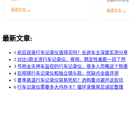
月薪8000
阅读全文 →
阅读全文 →
最新文章:
1
前后双录行车记录仪值得买吗？长途车主深度实测分享
2
对比5款主流行车记录仪，夜视、稳定性差距一目了然
3
号称全天停车监控的行车记录仪，很多人忽略这个隐患
4
后视镜行车记录仪和独立镜头款，优缺点全面评测
5
夏季高温行车记录仪容易死机？选购重点避开这些坑
6
行车记录仪需要多大内存卡？循环录像常见误区整理