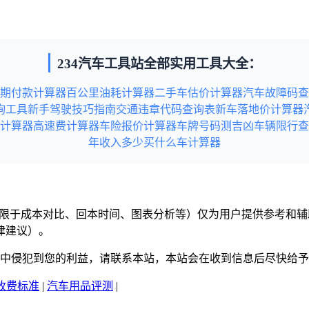
234汽车工具站全部实用工具大全：
期付款计算器
百公里油耗计算器
二手车估价计算器
汽车故障码查
询工具
新手驾驶技巧指南
交通违章代码查询表
新车落地价计算器
计算器
高速费计算器
车险报价计算器
车牌号码测吉凶
车辆限行查
年收入多少买什么车计算器
但不限于成本对比、回本时间、图表分析等）仅为用户提供参考和
律建议）。
意中侵犯到您的利益，请联系本站，本站会在收到信息后尽快给
收费标准
|
汽车用品评测
|