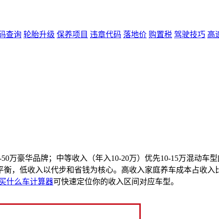
码查询
轮胎升级
保养项目
违章代码
落地价
购置税
驾驶技巧
高
或25-50万豪华品牌；中等收入（年入10-20万）优先10-15万混动车型[
衡，低收入以代步和省钱为核心。高收入家庭养车成本占收入比例
买什么车计算器
可快速定位你的收入区间对应车型。