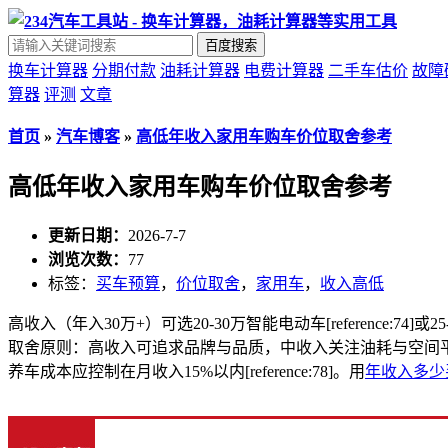
百度搜索
换车计算器
分期付款
油耗计算器
电费计算器
二手车估价
故障
算器
评测
文章
首页
»
汽车博客
»
高低年收入家用车购车价位取舍参考
高低年收入家用车购车价位取舍参考
更新日期：
2026-7-7
浏览次数：
77
标签：
买车预算
，
价位取舍
，
家用车
，
收入高低
高收入（年入30万+）可选20-30万智能电动车[reference:74]
取舍原则：高收入可追求品牌与品质，中收入关注油耗与空间平
养车成本应控制在月收入15%以内[reference:78]。用
年收入多少