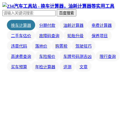
百度搜索
换车计算器
分期付款
油耗计算器
电费计算器
二手车估价
故障码查询
轮胎升级
保养项目
违章代码
落地价
购置税
驾驶技巧
高速费查询
车险报价
车牌号码测吉凶
限行查询
买车预算
年检计算器
评测
文章