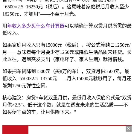
=6500×2.5=16250元（税后）。这意味着家庭税后月收入至少
16250元，才够用"——不至于月光。
用
年收入多少买什么车计算器
可以精确计算双贷月供所需的最
低收入。
如果家庭月收入只有15000元（税后），按公式算缺口1250元/
月——意味着每个月要少存1250元或降低生活品质来还贷。长
此以往，遇到突发支出（家电坏了、家人生病）就得借钱。
如果把车贷降到1500元（买8万的车），双贷月供5500元，最
低收入=5500×2.5=13750元——月入15000元就够用了，每月还
能剩1250元弹性空间。
核心建议：房贷+车贷双重月供，最低月收入保底公式是"双贷
月供×2.5"。低于这个数，就是在透支未来的生活品质——不
如买便宜点的车，让月供降下来。"