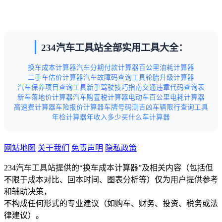
234汽车工具站全部实用工具大全：
换车成本计算器
汽车分期付款计算器
百公里油耗计算器
二手车估价计算器
汽车故障码查询工具
轮胎升级计算器
汽车保养项目查询工具
新手驾驶技巧指南
交通违章代码查询表
新车落地价计算器
汽车购置税计算器
电动车百公里电耗计算器
高速费计算器
车险报价计算器
车牌号码测吉凶
车辆限行查询工具
年检计算器
年收入多少买什么车计算器
网站地图
关于我们
免责声明
隐私政策
234汽车工具站提供的“换车成本计算器”及相关内容（包括但
不限于成本对比、回本时间、图表分析等）仅为用户提供参考
和辅助决策，
不构成任何形式的专业建议（如购车、财务、投资、税务或法
律建议）。