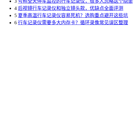
3
号称全天停车监控的行车记录仪，很多人忽略这个隐患
4
后视镜行车记录仪和独立镜头款，优缺点全面评测
5
夏季高温行车记录仪容易死机？选购重点避开这些坑
6
行车记录仪需要多大内存卡？循环录像常见误区整理