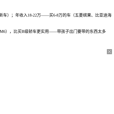
新车）；年收入18-22万——买6-8万的车（五菱缤果、比亚迪海
传祺M6），比买B级轿车更实用——带孩子出门要带的东西太多