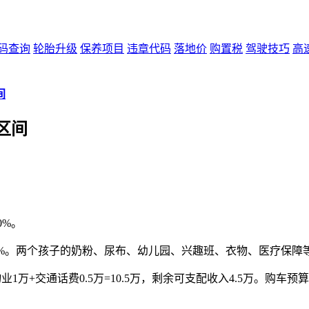
码查询
轮胎升级
保养项目
违章代码
落地价
购置税
驾驶技巧
高
间
区间
0%。
00%。两个孩子的奶粉、尿布、幼儿园、兴趣班、衣物、医疗保障等
万+交通话费0.5万=10.5万，剩余可支配收入4.5万。购车预算=剩余