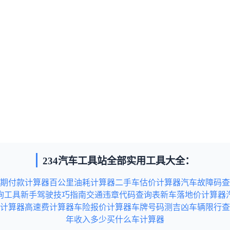
234汽车工具站全部实用工具大全：
期付款计算器
百公里油耗计算器
二手车估价计算器
汽车故障码查
询工具
新手驾驶技巧指南
交通违章代码查询表
新车落地价计算器
计算器
高速费计算器
车险报价计算器
车牌号码测吉凶
车辆限行查
年收入多少买什么车计算器