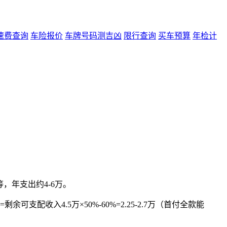
速费查询
车险报价
车牌号码测吉凶
限行查询
买车预算
年检计
，年支出约4-6万。
可支配收入4.5万×50%-60%=2.25-2.7万（首付全款能