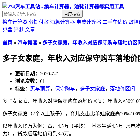
百度搜索
换车计算器
分期付款
油耗计算器
电费计算器
二手车估价
故障
算器
评测
文章
首页
»
汽车博客
»
多子女家庭，年收入对应保守购车落地价区
多子女家庭，年收入对应保守购车落地价
更新日期：
2026-7-7
浏览次数：
61
标签：
买车预算
，
保守购车
，
多子女家庭
，
落地价区间
多子女家庭，年收入对应保守购车落地价区间：年收入×50%-6
多子女家庭（2个以上孩子），育儿支出比单娃家庭高50%-1
以年收入15万为例：育儿4.5万（平均）+基本生活4.5万+水电物业1
力），贷款后落地价可到3-5万。