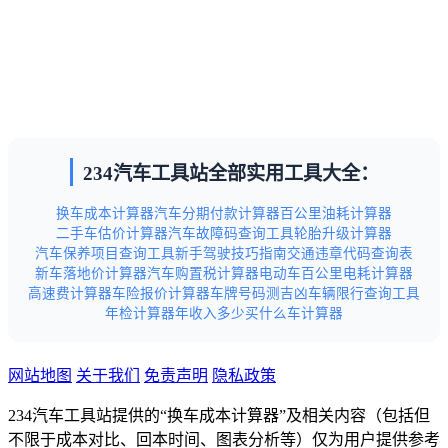
234汽车工具站全部实用工具大全：
换车成本计算器
汽车分期付款计算器
百公里油耗计算器
二手车估价计算器
汽车故障码查询工具
轮胎升级计算器
汽车保养项目查询工具
新手驾驶技巧指南
交通违章代码查询表
新车落地价计算器
汽车购置税计算器
电动车百公里电耗计算器
高速费计算器
车险报价计算器
车牌号码测吉凶
车辆限行查询工具
年检计算器
年收入多少买什么车计算器
网站地图
关于我们
免责声明
隐私政策
234汽车工具站提供的“换车成本计算器”及相关内容（包括但
不限于成本对比、回本时间、图表分析等）仅为用户提供参考