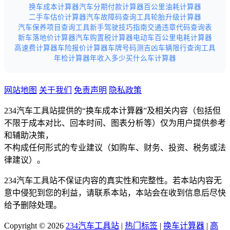
换车成本计算器
汽车分期付款计算器
百公里油耗计算器
二手车估价计算器
汽车故障码查询工具
轮胎升级计算器
汽车保养项目查询工具
新手驾驶技巧指南
交通违章代码查询表
新车落地价计算器
汽车购置税计算器
电动车百公里电耗计算器
高速费计算器
车险报价计算器
车牌号码测吉凶
车辆限行查询工具
年检计算器
年收入多少买什么车计算器
网站地图
关于我们
免责声明
隐私政策
234汽车工具站提供的“换车成本计算器”及相关内容（包括但
不限于成本对比、回本时间、图表分析等）仅为用户提供参考
和辅助决策，
不构成任何形式的专业建议（如购车、财务、投资、税务或法
律建议）。
234汽车工具站不保证内容的真实性和完整性。若本站内容无
意中侵犯到您的利益，请联系本站，本站会在收到信息后尽快
给予删除处理。
Copyright © 2026
234汽车工具站
|
热门标签
|
换车计算器
|
高