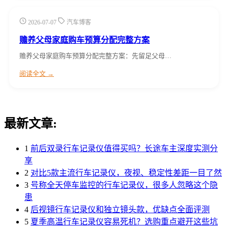
2026-07-07
汽车博客
赡养父母家庭购车预算分配完整方案
赡养父母家庭购车预算分配完整方案：先留足父母…
阅读全文 →
最新文章:
1
前后双录行车记录仪值得买吗？长途车主深度实测分
享
2
对比5款主流行车记录仪，夜视、稳定性差距一目了然
3
号称全天停车监控的行车记录仪，很多人忽略这个隐
患
4
后视镜行车记录仪和独立镜头款，优缺点全面评测
5
夏季高温行车记录仪容易死机？选购重点避开这些坑