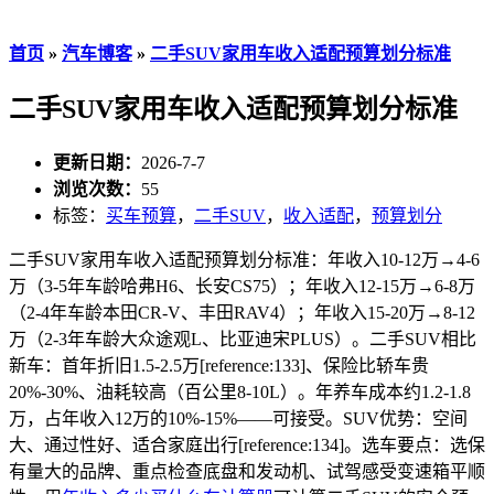
首页
»
汽车博客
»
二手SUV家用车收入适配预算划分标准
二手SUV家用车收入适配预算划分标准
更新日期：
2026-7-7
浏览次数：
55
标签：
买车预算
，
二手SUV
，
收入适配
，
预算划分
二手SUV家用车收入适配预算划分标准：年收入10-12万→4-6
万（3-5年车龄哈弗H6、长安CS75）；年收入12-15万→6-8万
（2-4年车龄本田CR-V、丰田RAV4）；年收入15-20万→8-12
万（2-3年车龄大众途观L、比亚迪宋PLUS）。二手SUV相比
新车：首年折旧1.5-2.5万[reference:133]、保险比轿车贵
20%-30%、油耗较高（百公里8-10L）。年养车成本约1.2-1.8
万，占年收入12万的10%-15%——可接受。SUV优势：空间
大、通过性好、适合家庭出行[reference:134]。选车要点：选保
有量大的品牌、重点检查底盘和发动机、试驾感受变速箱平顺