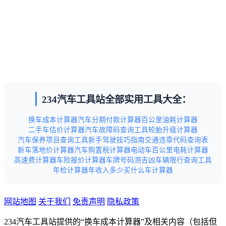
234汽车工具站全部实用工具大全：
换车成本计算器
汽车分期付款计算器
百公里油耗计算器
二手车估价计算器
汽车故障码查询工具
轮胎升级计算器
汽车保养项目查询工具
新手驾驶技巧指南
交通违章代码查询表
新车落地价计算器
汽车购置税计算器
电动车百公里电耗计算器
高速费计算器
车险报价计算器
车牌号码测吉凶
车辆限行查询工具
年检计算器
年收入多少买什么车计算器
网站地图
关于我们
免责声明
隐私政策
234汽车工具站提供的“换车成本计算器”及相关内容（包括但