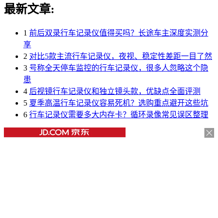
最新文章:
1
前后双录行车记录仪值得买吗？长途车主深度实测分
享
2
对比5款主流行车记录仪，夜视、稳定性差距一目了然
3
号称全天停车监控的行车记录仪，很多人忽略这个隐
患
4
后视镜行车记录仪和独立镜头款，优缺点全面评测
5
夏季高温行车记录仪容易死机？选购重点避开这些坑
6
行车记录仪需要多大内存卡？循环录像常见误区整理