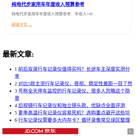
纯电代步家用车年度收入预算参考
纯电代步家用车年度收入预算参考：年收入×40…
阅读全文 →
最新文章:
1
前后双录行车记录仪值得买吗？长途车主深度实测分
享
2
对比5款主流行车记录仪，夜视、稳定性差距一目了然
3
号称全天停车监控的行车记录仪，很多人忽略这个隐
患
4
后视镜行车记录仪和独立镜头款，优缺点全面评测
5
夏季高温行车记录仪容易死机？选购重点避开这些坑
6
行车记录仪需要多大内存卡？循环录像常见误区整理