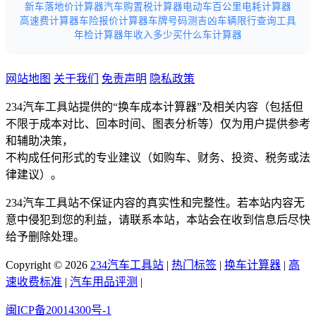
新车落地价计算器
汽车购置税计算器
电动车百公里电耗计算器
高速费计算器
车险报价计算器
车牌号码测吉凶
车辆限行查询工具
年检计算器
年收入多少买什么车计算器
网站地图
关于我们
免责声明
隐私政策
234汽车工具站提供的“换车成本计算器”及相关内容（包括但
不限于成本对比、回本时间、图表分析等）仅为用户提供参考
和辅助决策，
不构成任何形式的专业建议（如购车、财务、投资、税务或法
律建议）。
234汽车工具站不保证内容的真实性和完整性。若本站内容无
意中侵犯到您的利益，请联系本站，本站会在收到信息后尽快
给予删除处理。
Copyright © 2026
234汽车工具站
|
热门标签
|
换车计算器
|
高
速收费标准
|
汽车用品评测
|
闽ICP备20014300号-1