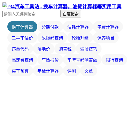
百度搜索
换车计算器
分期付款
油耗计算器
电费计算器
二手车估价
故障码查询
轮胎升级
保养项目
违章代码
落地价
购置税
驾驶技巧
高速费查询
车险报价
车牌号码测吉凶
限行查询
买车预算
年检计算器
评测
文章