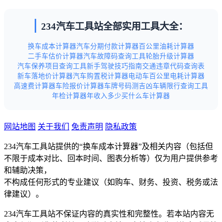
234汽车工具站全部实用工具大全：
换车成本计算器
汽车分期付款计算器
百公里油耗计算器
二手车估价计算器
汽车故障码查询工具
轮胎升级计算器
汽车保养项目查询工具
新手驾驶技巧指南
交通违章代码查询表
新车落地价计算器
汽车购置税计算器
电动车百公里电耗计算器
高速费计算器
车险报价计算器
车牌号码测吉凶
车辆限行查询工具
年检计算器
年收入多少买什么车计算器
网站地图
关于我们
免责声明
隐私政策
234汽车工具站提供的“换车成本计算器”及相关内容（包括但
不限于成本对比、回本时间、图表分析等）仅为用户提供参考
和辅助决策，
不构成任何形式的专业建议（如购车、财务、投资、税务或法
律建议）。
234汽车工具站不保证内容的真实性和完整性。若本站内容无