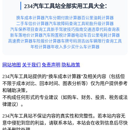
234汽车工具站全部实用工具大全：
换车成本计算器
汽车分期付款计算器
百公里油耗计算器
二手车估价计算器
汽车故障码查询工具
轮胎升级计算器
汽车保养项目查询工具
新手驾驶技巧指南
交通违章代码查询表
新车落地价计算器
汽车购置税计算器
电动车百公里电耗计算器
高速费计算器
车险报价计算器
车牌号码测吉凶
车辆限行查询工具
年检计算器
年收入多少买什么车计算器
网站地图
关于我们
免责声明
隐私政策
234汽车工具站提供的“换车成本计算器”及相关内容（包括但
不限于成本对比、回本时间、图表分析等）仅为用户提供参考
和辅助决策，
不构成任何形式的专业建议（如购车、财务、投资、税务或法
律建议）。
234汽车工具站不保证内容的真实性和完整性。若本站内容无
意中侵犯到您的利益，请联系本站，本站会在收到信息后尽快
给予删除处理。