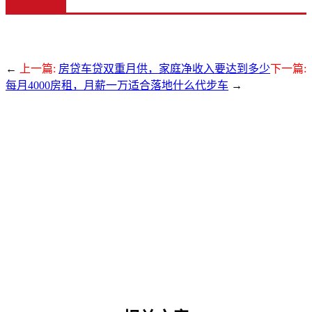
←
上一篇:
房贷车贷双重月供，家庭净收入要达到多少
下一篇:
每月4000房租，月薪一万适合落地什么代步车
→