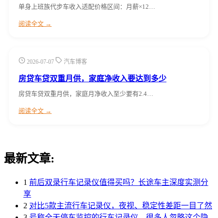
单身上班族代步车收入适配价格区间：月薪×12…
阅读全文 →
2026-07-07
汽车博客
房贷车贷双重月供，家庭净收入要达到多少
房贷车贷双重月供，家庭月净收入至少要有2.4…
阅读全文 →
最新文章:
1
前后双录行车记录仪值得买吗？长途车主深度实测分
享
2
对比5款主流行车记录仪，夜视、稳定性差距一目了然
3
号称全天停车监控的行车记录仪，很多人忽略这个隐