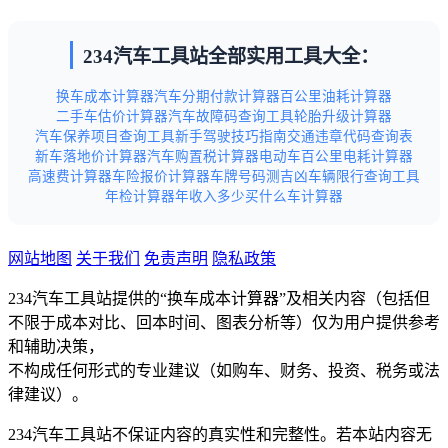
234汽车工具站全部实用工具大全：
换车成本计算器
汽车分期付款计算器
百公里油耗计算器
二手车估价计算器
汽车故障码查询工具
轮胎升级计算器
汽车保养项目查询工具
新手驾驶技巧指南
交通违章代码查询表
新车落地价计算器
汽车购置税计算器
电动车百公里电耗计算器
高速费计算器
车险报价计算器
车牌号码测吉凶
车辆限行查询工具
年检计算器
年收入多少买什么车计算器
网站地图
关于我们
免责声明
隐私政策
234汽车工具站提供的“换车成本计算器”及相关内容（包括但
不限于成本对比、回本时间、图表分析等）仅为用户提供参考
和辅助决策，
不构成任何形式的专业建议（如购车、财务、投资、税务或法
律建议）。
234汽车工具站不保证内容的真实性和完整性。若本站内容无