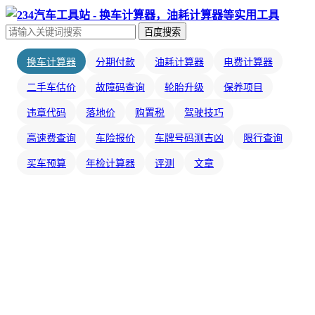
百度搜索
换车计算器
分期付款
油耗计算器
电费计算器
二手车估价
故障码查询
轮胎升级
保养项目
违章代码
落地价
购置税
驾驶技巧
高速费查询
车险报价
车牌号码测吉凶
限行查询
买车预算
年检计算器
评测
文章