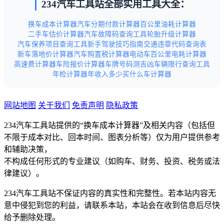
234汽车工具站全部实用工具大全：
换车成本计算器
汽车分期付款计算器
百公里油耗计算器
二手车估价计算器
汽车故障码查询工具
轮胎升级计算器
汽车保养项目查询工具
新手驾驶技巧指南
交通违章代码查询表
新车落地价计算器
汽车购置税计算器
电动车百公里电耗计算器
高速费计算器
车险报价计算器
车牌号码测吉凶
车辆限行查询工具
年检计算器
年收入多少买什么车计算器
网站地图
关于我们
免责声明
隐私政策
234汽车工具站提供的“换车成本计算器”及相关内容（包括但
不限于成本对比、回本时间、图表分析等）仅为用户提供参考
和辅助决策，
不构成任何形式的专业建议（如购车、财务、投资、税务或法
律建议）。
234汽车工具站不保证内容的真实性和完整性。若本站内容无
意中侵犯到您的利益，请联系本站，本站会在收到信息后尽快
给予删除处理。