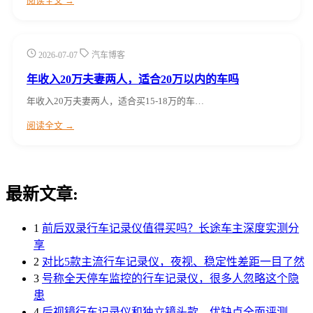
阅读全文 →
2026-07-07
汽车博客
年收入20万夫妻两人，适合20万以内的车吗
年收入20万夫妻两人，适合买15-18万的车…
阅读全文 →
最新文章:
1
前后双录行车记录仪值得买吗？长途车主深度实测分
享
2
对比5款主流行车记录仪，夜视、稳定性差距一目了然
3
号称全天停车监控的行车记录仪，很多人忽略这个隐
患
4
后视镜行车记录仪和独立镜头款，优缺点全面评测