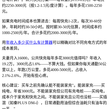
约2250-3000元（按1.2-1.5元/度计算）。每年多花1500-2250
元。
如果充电时间成本也算进去：每周快充1-2次，每次30-60分
钟，年耗时约30-50小时。按时薪30-50元估算，时间成本约
1000-2500元/年。合计多花约2000-3000元/年。
用
年收入多少买什么车计算器
可以精确对比不同充电方式的年
成本差异。
夫妻月入16000，公共快充每年多花3000元值得吗？年收入
19.2万，3000元占1.6%——不算大钱。但如果你每天通勤50公
里以上，年跑2万公里，多花4000-5000元，占收入
2.1%-2.6%，开始有些心疼。
核心建议：买车之前先确认能不能装家充"。能装家充——买
纯电，年省3000元。不能装家充但公司有充电桩——买纯电，
成本介于家充和快充之间。不能装家充且公司也没桩——买插
混（如秦PLUS DM-i），日常通勤用油但综合油耗只有油车的
一半。"