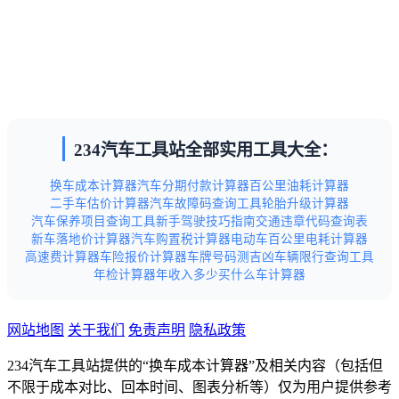
234汽车工具站全部实用工具大全：
换车成本计算器
汽车分期付款计算器
百公里油耗计算器
二手车估价计算器
汽车故障码查询工具
轮胎升级计算器
汽车保养项目查询工具
新手驾驶技巧指南
交通违章代码查询表
新车落地价计算器
汽车购置税计算器
电动车百公里电耗计算器
高速费计算器
车险报价计算器
车牌号码测吉凶
车辆限行查询工具
年检计算器
年收入多少买什么车计算器
网站地图
关于我们
免责声明
隐私政策
234汽车工具站提供的“换车成本计算器”及相关内容（包括但
不限于成本对比、回本时间、图表分析等）仅为用户提供参考