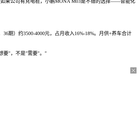
18.79万）。如果公司有充电桩，小鹏MONA M03是不错的选择——智能化
6期）约3500-4000元，占月收入16%-18%。月供+养车合计
要"，不是"需要"。"