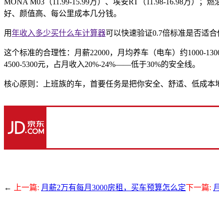
MONA M03（11.99-15.99万）、埃安RT（11.98-16.
好、颜值高、每公里成本几分钱。
用
年收入多少买什么车计算器
可以快速验证0.7倍标准是否适合
这个标准的合理性：月薪22000，月均养车（电车）约1000-130
4500-5300元，占月收入20%-24%——低于30%的安全线。
核心原则：上班族的车，首要任务是把你安全、舒适、低成本地从A
←
上一篇:
月薪2万有每月3000房租，买车预算怎么定
下一篇: