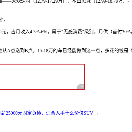
98万）；燃油——大众速腾（12.79-17.29万）、本田思域（12.99-
你。
0元，占月收入4.5%-6%，属于"无感消费"级别。月供（首付30%，3
点送到B点。15-18万的车已经能做到这一点，多花的钱是"想
月薪25000无固定负债，适合入手什么价位SUV
→