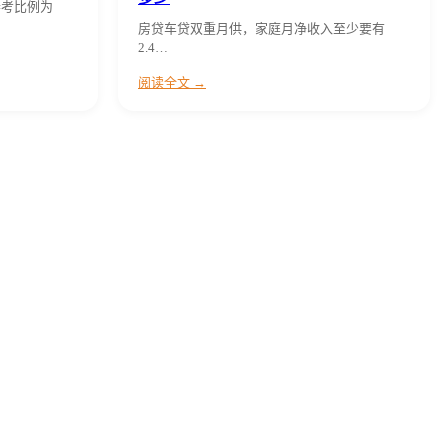
参考比例为
房贷车贷双重月供，家庭月净收入至少要有
2.4…
阅读全文 →