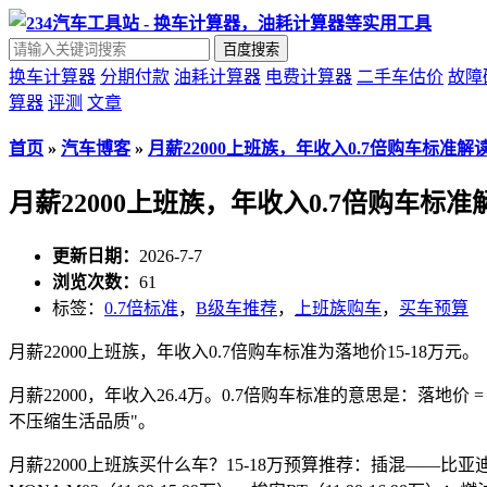
百度搜索
换车计算器
分期付款
油耗计算器
电费计算器
二手车估价
故障
算器
评测
文章
首页
»
汽车博客
»
月薪22000上班族，年收入0.7倍购车标准解
月薪22000上班族，年收入0.7倍购车标准
更新日期：
2026-7-7
浏览次数：
61
标签：
0.7倍标准
，
B级车推荐
，
上班族购车
，
买车预算
月薪22000上班族，年收入0.7倍购车标准为落地价15-18万元。
月薪22000，年收入26.4万。0.7倍购车标准的意思是：落地
不压缩生活品质"。
月薪22000上班族买什么车？15-18万预算推荐：插混——比亚迪海豹06 