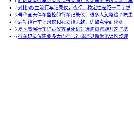
1
前后双录行车记录仪值得买吗？长途车主深度实测分享
2
对比5款主流行车记录仪，夜视、稳定性差距一目了然
3
号称全天停车监控的行车记录仪，很多人忽略这个隐患
4
后视镜行车记录仪和独立镜头款，优缺点全面评测
5
夏季高温行车记录仪容易死机？选购重点避开这些坑
6
行车记录仪需要多大内存卡？循环录像常见误区整理