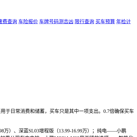
速费查询
车险报价
车牌号码测吉凶
限行查询
买车预算
年检计
收入主要用于日常消费和储蓄，买车只是其中一项支出。0.7倍确保买车
6.98万）、深蓝SL03增程版（13.99-16.99万）；纯电——小鹏