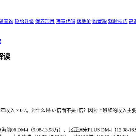
码查询
轮胎升级
保养项目
违章代码
落地价
购置税
驾驶技巧
高
读
解读
价 = 年收入 × 0.7。为什么是0.7倍而不是1倍？因为上班族的
DM-i（9.98-13.98万）、比亚迪宋PLUS DM-i（12.98-1