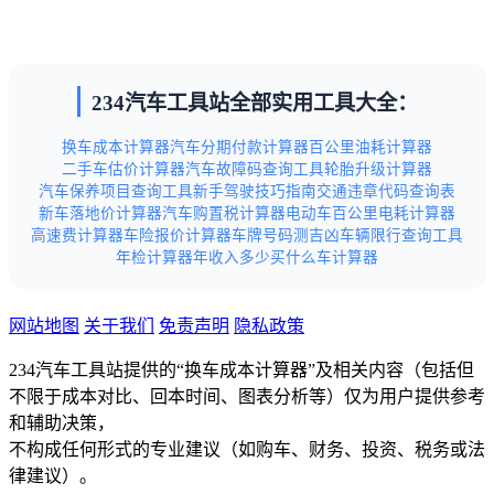
234汽车工具站全部实用工具大全：
换车成本计算器
汽车分期付款计算器
百公里油耗计算器
二手车估价计算器
汽车故障码查询工具
轮胎升级计算器
汽车保养项目查询工具
新手驾驶技巧指南
交通违章代码查询表
新车落地价计算器
汽车购置税计算器
电动车百公里电耗计算器
高速费计算器
车险报价计算器
车牌号码测吉凶
车辆限行查询工具
年检计算器
年收入多少买什么车计算器
网站地图
关于我们
免责声明
隐私政策
234汽车工具站提供的“换车成本计算器”及相关内容（包括但
不限于成本对比、回本时间、图表分析等）仅为用户提供参考
和辅助决策，
不构成任何形式的专业建议（如购车、财务、投资、税务或法
律建议）。