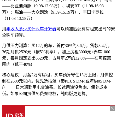
——比亚迪海豚（9.98-12.98万）、埃安RT（11.98-16.98
万）；燃油——大众朗逸（9.39-15.19万）、丰田卡罗拉
（11.68-13.58万）。
用
年收入多少买什么车计算器
可以精准匹配有房租支出时的安
全购车预算。
月供压力测算：买12万的车，首付30%约3.6万，贷款8.4万，
36期月供2520元（按5%利率），加上房租3000元+养车1000
元，每月固定支出6520元，占月薪2万的32.6%——在可控范
围内（低于40%）。
核心建议：月薪2万有房租，买车预算守住13万上限，月供控
制在2600元以内。优先选插混（秦PLUS DM-i或海豹05 DM-
i）——日常通勤用电省油费、长途用油没焦虑、保养成本
低。如果公司提供免费充电桩，纯电版更划算。