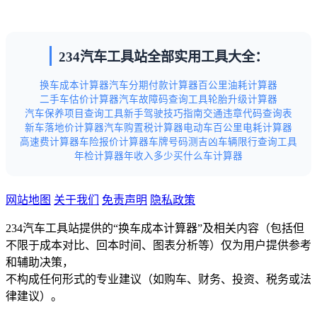
234汽车工具站全部实用工具大全：
换车成本计算器
汽车分期付款计算器
百公里油耗计算器
二手车估价计算器
汽车故障码查询工具
轮胎升级计算器
汽车保养项目查询工具
新手驾驶技巧指南
交通违章代码查询表
新车落地价计算器
汽车购置税计算器
电动车百公里电耗计算器
高速费计算器
车险报价计算器
车牌号码测吉凶
车辆限行查询工具
年检计算器
年收入多少买什么车计算器
网站地图
关于我们
免责声明
隐私政策
234汽车工具站提供的“换车成本计算器”及相关内容（包括但
不限于成本对比、回本时间、图表分析等）仅为用户提供参考
和辅助决策，
不构成任何形式的专业建议（如购车、财务、投资、税务或法
律建议）。