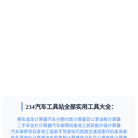
234汽车工具站全部实用工具大全：
换车成本计算器
汽车分期付款计算器
百公里油耗计算器
二手车估价计算器
汽车故障码查询工具
轮胎升级计算器
汽车保养项目查询工具
新手驾驶技巧指南
交通违章代码查询表
新车落地价计算器
汽车购置税计算器
电动车百公里电耗计算器