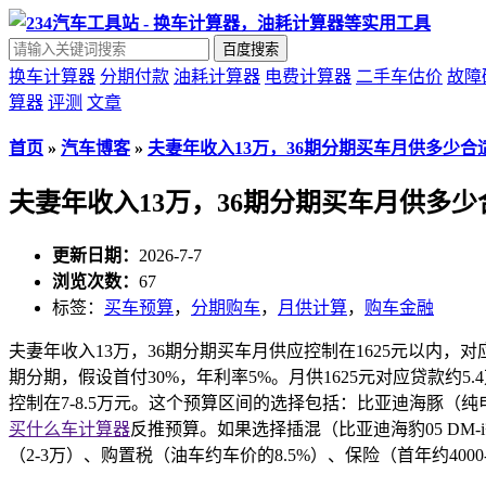
百度搜索
换车计算器
分期付款
油耗计算器
电费计算器
二手车估价
故障
算器
评测
文章
首页
»
汽车博客
»
夫妻年收入13万，36期分期买车月供多少合
夫妻年收入13万，36期分期买车月供多少
更新日期：
2026-7-7
浏览次数：
67
标签：
买车预算
，
分期购车
，
月供计算
，
购车金融
夫妻年收入13万，36期分期买车月供应控制在1625元以内，对应
期分期，假设首付30%，年利率5%。月供1625元对应贷款约5.
控制在7-8.5万元。这个预算区间的选择包括：比亚迪海豚
买什么车计算器
反推预算。如果选择插混（比亚迪海豹05 DM
（2-3万）、购置税（油车约车价的8.5%）、保险（首年约4000