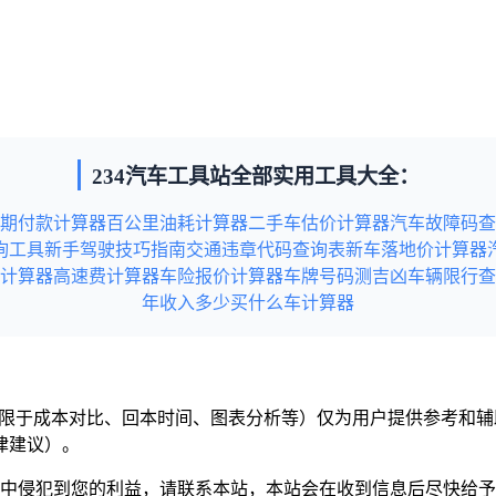
234汽车工具站全部实用工具大全：
期付款计算器
百公里油耗计算器
二手车估价计算器
汽车故障码查
询工具
新手驾驶技巧指南
交通违章代码查询表
新车落地价计算器
计算器
高速费计算器
车险报价计算器
车牌号码测吉凶
车辆限行查
年收入多少买什么车计算器
但不限于成本对比、回本时间、图表分析等）仅为用户提供参考和
律建议）。
意中侵犯到您的利益，请联系本站，本站会在收到信息后尽快给