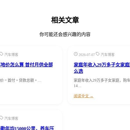
相关文章
你可能还会感兴趣的内容
汽车博客
2026-07-07
汽车博客
地价怎么算 首付月供全部
家庭年收入29万多子女家
么选
= 首付 + 贷款总额 + …
家庭年收入29万多子女家庭，购
14…
阅读全文 →
汽车博客
通勤年均15000公里，养车压