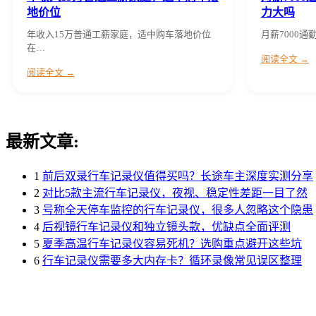
地价位
力大吗
年收入15万普通工薪家庭，适中购车落地价位
月薪7000通
在…
阅读全文 →
阅读全文 →
最新文章:
1
前后双录行车记录仪值得买吗？长途车主深度实测分享
2
对比5款主流行车记录仪，夜视、稳定性差距一目了然
3
号称全天停车监控的行车记录仪，很多人忽略这个隐患
4
后视镜行车记录仪和独立镜头款，优缺点全面评测
5
夏季高温行车记录仪容易死机？选购重点避开这些坑
6
行车记录仪需要多大内存卡？循环录像常见误区整理