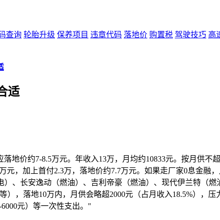
码查询
轮胎升级
保养项目
违章代码
落地价
购置税
驾驶技巧
高
适
合适
落地价约7-8.5万元。年收入13万，月均约10833元。按月供不
4万元，加上首付2.3万，落地价约7.7万元。如果走厂家0息金融，月
（纯电）、长安逸动（燃油）、吉利帝豪（燃油）、现代伊兰特（
-i等），落地10万内，月供会略超2000元（占月收入18.5%
-6000元）等一次性支出。"