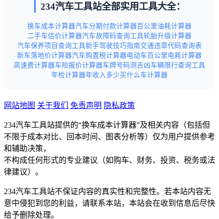
234汽车工具站全部实用工具大全：
换车成本计算器
汽车分期付款计算器
百公里油耗计算器
二手车估价计算器
汽车故障码查询工具
轮胎升级计算器
汽车保养项目查询工具
新手驾驶技巧指南
交通违章代码查询表
新车落地价计算器
汽车购置税计算器
电动车百公里电耗计算器
高速费计算器
车险报价计算器
车牌号码测吉凶
车辆限行查询工具
年检计算器
年收入多少买什么车计算器
网站地图
关于我们
免责声明
隐私政策
234汽车工具站提供的“换车成本计算器”及相关内容（包括但
不限于成本对比、回本时间、图表分析等）仅为用户提供参考
和辅助决策，
不构成任何形式的专业建议（如购车、财务、投资、税务或法
律建议）。
234汽车工具站不保证内容的真实性和完整性。若本站内容无
意中侵犯到您的利益，请联系本站，本站会在收到信息后尽快
给予删除处理。